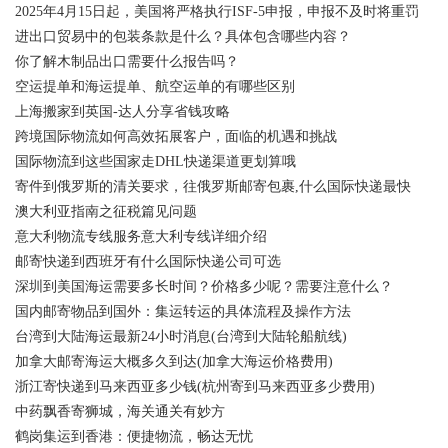
2025年4月15日起，美国将严格执行ISF-5申报，申报不及时将重罚
进出口贸易中的包装条款是什么？具体包含哪些内容？
你了解木制品出口需要什么报告吗？
空运提单和海运提单、航空运单的有哪些区别
上海搬家到英国-达人分享省钱攻略
跨境国际物流如何高效拓展客户，面临的机遇和挑战
国际物流到这些国家走DHL快递渠道更划算哦
寄件到俄罗斯的清关要求，往俄罗斯邮寄包裹,什么国际快递最快
澳大利亚指南之征税篇见问题
意大利物流专线服务意大利专线详细介绍
邮寄快递到西班牙有什么国际快递公司可选
深圳到美国海运需要多长时间？价格多少呢？需要注意什么？
国内邮寄物品到国外：集运转运的具体流程及操作方法
台湾到大陆海运最新24小时消息(台湾到大陆轮船航线)
加拿大邮寄海运大概多久到达(加拿大海运价格费用)
浙江寄快递到马来西亚多少钱(杭州寄到马来西亚多少费用)
中药飘香寄狮城，海关通关有妙方
鹤岗集运到香港：便捷物流，畅达无忧