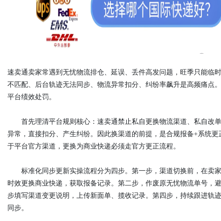
d
速卖通卖家常遇到无忧物流排仓、延误、丢件高发问题，旺季只能临时切
不匹配、后台轨迹无法同步、物流异常扣分、纠纷率飙升是高频痛点
平台绩效处罚。
首先理清平台规则核心：速卖通禁止私自更换物流渠道、私自改单
异常，直接扣分、产生纠纷。因此换渠道的前提，是合规报备+系统更
于平台官方渠道，更换为商业快递必须走官方更正流程。
标准化同步更新实操流程分为四步。第一步，渠道切换前，在卖家
时效更换商业快递，获取报备记录。第二步，作废原无忧物流单号，
步填写渠道变更说明，上传新面单、揽收记录。第四步，持续跟进轨迹
同步。