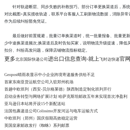
针对轨迹断层、同步失败的补救技巧。部分订单更换渠道后，系统依
对比截图+真实揽收轨迹，联系平台客服人工刷新物流数据，消除异常
作为后续纠纷豁免凭证。
最后做好前置规避，批量订单换渠道时，统一批量报备、批量更新单
少中途换渠道频次;换渠道后及时告知买家，说明物流升级提速，降低
扣分、纠纷高发问题，保障店铺物流指标稳定。
更多
进出口信息查询-就上
官网：
北京国际快递公司
飞时达快递
Geopost晴雨表显示中小企业跨境寄递服务供给不足
首家东南亚货运航空公司入驻郑州机场
首趟中欧班列（西安-贝尔格莱德）陕西制造定制化班列开行
启动业务转型与网络扩展计划 哈萨克斯坦邮政五年来实现首次净盈利
亚马逊日本站将开设15个新配送站
法国包裹递送公司Colissimo开发河运与电车运输方式
中欧班列（郑州）国庆假期高效稳定运营
英国皇家邮政发行《蜘蛛》系列邮票