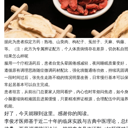
据此为患者拟定方药：熟地、山萸肉、枸杞子、菟丝子、天麻、钩藤
等。（注：此方为专属辨证配方，个人体质病情存在差异，切勿私自
结果怎么样呢
服用一个疗程汤药后，患者自觉头晕困倦感减轻，夜间睡眠质量变好
遵循原有调理思路随症微调药材配比，强化填髓通络功效，持续巩固
一段时间过后，张先生走路不稳的情况明显改善，日常慢行基本可以
常起居基本可以自主完成。
患者坦言，从前出门总要家人陪同看护，内心也时常烦闷焦虑，如今
小脑萎缩病程顽固且进展缓慢，只要精准辨证根源，合理配伍中药滋
机能。
好了，今天就聊到这里。感谢你的阅读。
李俊才医师基于近二十年的临床实践与古典中医理论，总