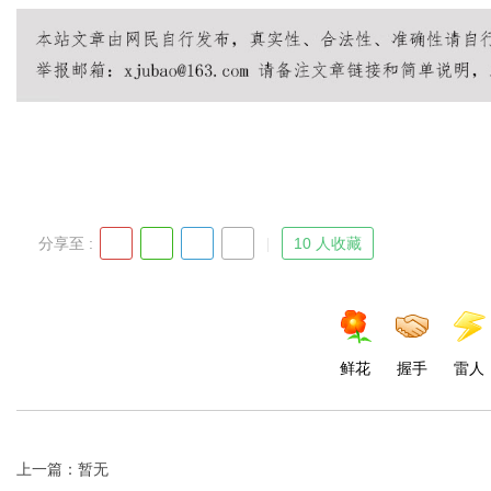
分享至 :
10 人收藏
鲜花
握手
雷人
上一篇：暂无