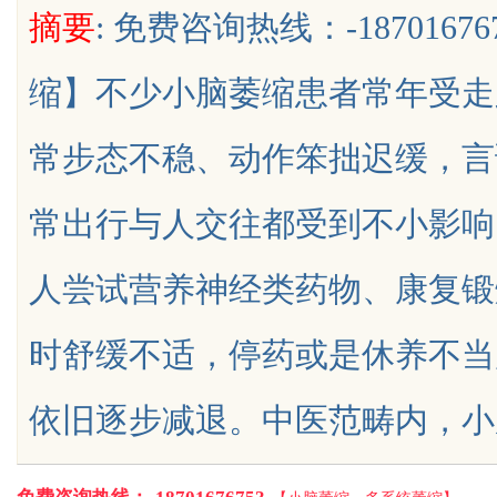
摘要
: 免费咨询热线：-187016
析
质岩板行业标杆平台
缩】不少小脑萎缩患者常年受走
常步态不稳、动作笨拙迟缓，言
uz
常出行与人交往都受到不小影响
人尝试营养神经类药物、康复锻
时舒缓不适，停药或是休养不当
!
依旧逐步减退。中医范畴内，小脑萎缩归