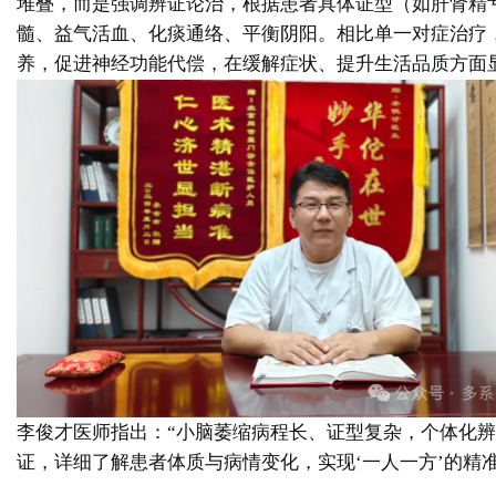
堆叠，而是强调辨证论治，根据患者具体证型（如肝肾精
髓、益气活血、化痰通络、平衡阴阳
。相比单一对症治疗
养，促进神经功能代偿，在缓解症状、提升生活品质方面
李俊才医师指出：“小脑萎缩病程长、证型复杂，个体化
证，详细了解患者体质与病情变化，实现‘一人一方’的精