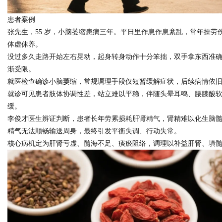
患者案例
d
张先生，55 岁，小脑萎缩患病三年。平日里作息作息紊乱，常年操
体虚休养。
没过多久走路开始左右晃动，起身转身动作十分笨拙，双手拿东西准
渐受限。
就医检查确诊小脑萎缩，常规调理手段仅短暂缓解症状，后续病情依
就诊可见患者肢体协调性差，站立难以平稳，伴随头晕耳鸣、腰膝酸
缓。
李俊才医生辨证判断，患者长年劳累损耗肝肾精气，肾精难以化生脑
精气无法顺畅输送周身，最终引发平衡失调、行动失常。
核心病机定为肝肾亏虚、髓海不足、痰瘀阻络，调理以补益肝肾、填