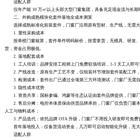
适配人群
仅年产能 10 万㎡以上头部大型门窗集团，具备充足现金流与长期研
二、外购成熟模块化套件落地全成本测算
d
选择成熟标准化前装套件，门窗厂沿用原有型材、生产线，无需大额
1. 显性采购成本
按单樘门窗核算，套件单件明码标价，按需拿货，无模具、研发、
货，资金占用极低。
2. 落地配套成本
1. 工人培训：品牌安排工程师上门免费驻场培训，1-3 天工人即
2. 产线改造：原有生产工艺不变，仅组装环节增加套件装配工序
3. 检测成本：套件出厂已通过全项第三方环境测试，门窗厂无需
3. 隐性成本优势
1. 资质共享：国标参编、鸿蒙等生态认证由套件品牌提供，门窗
2. 售后分摊：电控本体质保由供货品牌承担，门窗厂仅负责门窗本体
人工与物料成本；
3. 产品迭代：依托品牌 OTA 升级，门窗厂不用投入研发即可免
首年落地投入：仅备货流动资金，几万即可启动智能化升级，无大
适配人群