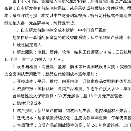
当下中小门窗厂普遍陷入同质化低价内卷，加装智能门窗是产品溢
条路：自主研发整套前装电控系统，或是采购成熟模块化套件落地。
本，最终踩坑亏损。本文以中立财务测算视角，拆分两种模式全周期成本
线适配人群，无品牌导向，纯行业干货。
一、自主研发前装电控全成本拆解（中小门窗厂视角）
Bo
想要自研一套适配多窗型的前装智能系统，从立项到量产落地，分为
1. 硬性固定投入
1. 研发团队：电机、硬件、软件、结构工程师至少 4 名，三四线城市人
18 个月，首年人力投入 40 万 +；
2. 设备与检测：高低温、盐雾、防水等环境测试设备采购 + 实验室
次全套测试费用数千，新品迭代检测成本逐年累加；
3. 开模成本：平开、推拉、内开内倒、升降窗多品类型材腔体配套模
4. 资质申报：国标认证、各类产品检测、生态平台接入认证，单项认
ar
首年硬性投入保守测算：60 万元起步，且 18 个月无产品营收。
2. 隐性沉没成本
1. 试产损耗：新品量产前期，结构匹配失误、电控和型材不兼容，原
2. 迭代成本：居家场景持续优化，生态协议年年更新，每年仍需
3. 售后预埋：自研产品前期故障率偏高，前 2-3 年售后维修、上