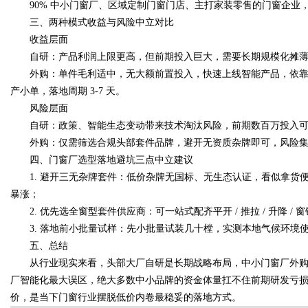
90% 中小门窗厂、区域定制门窗门店、主打家装零售的门窗企业
三、两种模式收益与风险中立对比
收益层面
自研：产品利润上限更高，但前期投入巨大，需要长期规模化摊薄成
外购：单件毛利适中，无大额前置投入，快速上线智能产品，依靠
产小单，落地周期 3-7 天。
风险层面
自研：政策、智能生态变动带来技术淘汰风险，前期数百万投入可
外购：仅需筛选合规头部套件品牌，避开无资质杂牌即可，风险集
四、门窗厂选型落地避坑三点中立建议
1. 避开三无杂牌套件：低价杂牌无国标、无生态认证，看似拿货
暴涨；
2. 优先选全窗型套件供应商：可一站式配齐平开 / 推拉 / 升降 
3. 落地前小批量试样：先小批量试装几十樘，实测本地气候环境使用
五、总结
从行业现实来看，头部大厂自研是长期战略布局，中小门窗厂外购
厂智能化最大误区，绝大多数中小品牌的资金体量扛不住前期研发亏
价，是当下门窗行业摆脱低价内卷最稳妥的落地方式。