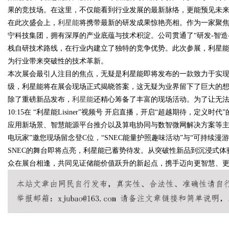
果的竞技场。在这里，不仅能看到行业发展的最新脉络，更能预见未
在此次盛会上，
利星能
将携带最新的研发成果惊艳亮相。作为一家聚
宁科技集团，拥有深厚的产业底蕴与技术积淀。公司贯通了“研发-智造
栈自研技术路线，在行业内建立了独特的竞争优势。此次参展，利星能
Bo
为行业带来突破性的技术革新。
本次展会最引人注目的焦点，无疑是利星能即将发布的一款致力于实
级，利星能将在展会现场正式揭晓答案，这无疑为业界留下了巨大的
除了重磅新品发布，
利星能
还精心筹备了丰富的现场活动。为了让无法
10:15在 “利星能Lisiner”视频号 开启直播，开启“超越期待，定
应用新场景、智慧能源平台推介以及算电协同与数智微网解决方案等主
电玩家”邀您现场留念登C位，“SNEC能量护照趣味活动”与“可持续
SNEC的舞台即将点亮，利星能已蓄势待发。从突破性新品到沉浸式
ar
众在展台相逢，共同见证储能价值跃升的新起点，携手迈向更智慧、