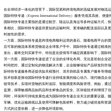
在全球经济一体化的背景下，国际贸易和跨境电商的迅猛发展对物流
国际特快专递（Express International Delivery）服务
国际特快专递主要指的是通过航空、陆运以及海运等多种运输方式，
务相比，国际特快专递提供更短的运输时间、更准确的配送追踪以及
时效性的需求。
uz
一方面，国际特快专递是跨境电商顺利运营的基石。随着电商平台的
且可靠的物流体系将货物送达全球客户手中。国际特快专递通过精准
发出，最终交到买家手中。特别是在疫情等不确定因素影响下，国际
另一方面，国际特快专递促进了企业的全球化布局。无论是初创企业
时间把控。通过定制化的物流解决方案，企业能够缩短产品研发到市
际特快专递服务商还提供如关税预付、清关协助及专属客户服务等增
技术创新是推动国际特快专递行业持续发展的核心动力。现代物流企业大
链等技术，实现对货物的实时追踪、智能调度和风险管理。例如，通
!
监测，保障敏感商品如药品和生鲜食品的安全。区块链技术则增强了
同时，环保和可持续发展也成为国际特快专递企业关注的重要议题。
车辆、优化运输路线以及使用可降解包装材料，努力减少碳排放和资
方式的过度依赖，进一步降低环境影响。