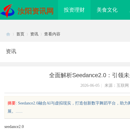
投资理财
美食文化
汝阳资讯网
首页
资讯
查看内容
资讯
Di
›
›
›
全面解析Seedance2.0：
2026-06-05
|
来源：互联网
摘要
: Seedance2.0融合AI与虚拟现实，打造创新数字舞蹈平
展。......
sc
seedance2.0
海配眼镜
企业级固态硬盘星载存储方案选