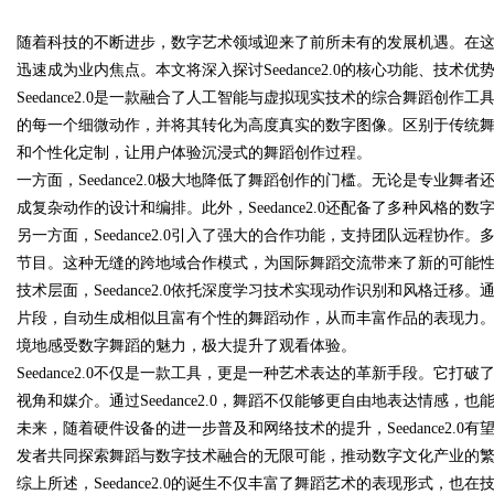
随着科技的不断进步，数字艺术领域迎来了前所未有的发展机遇。在这股浪潮
南
迅速成为业内焦点。本文将深入探讨Seedance2.0的核心功能、技
Seedance2.0是一款融合了人工智能与虚拟现实技术的综合舞蹈创
的每一个细微动作，并将其转化为高度真实的数字图像。区别于传统舞蹈录制
和个性化定制，让用户体验沉浸式的舞蹈创作过程。
uz
一方面，Seedance2.0极大地降低了舞蹈创作的门槛。无论是专业
成复杂动作的设计和编排。此外，Seedance2.0还配备了多种风格
另一方面，Seedance2.0引入了强大的合作功能，支持团队远程协
节目。这种无缝的跨地域合作模式，为国际舞蹈交流带来了新的可能
技术层面，Seedance2.0依托深度学习技术实现动作识别和风格迁
片段，自动生成相似且富有个性的舞蹈动作，从而丰富作品的表现力。
境地感受数字舞蹈的魅力，极大提升了观看体验。
Seedance2.0不仅是一款工具，更是一种艺术表达的革新手段。它
!
视角和媒介。通过Seedance2.0，舞蹈不仅能够更自由地表达情感
未来，随着硬件设备的进一步普及和网络技术的提升，Seedance2.
发者共同探索舞蹈与数字技术融合的无限可能，推动数字文化产业的
综上所述，Seedance2.0的诞生不仅丰富了舞蹈艺术的表现形式，