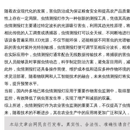
随着农业现代化的发展，害虫防治成为保证粮食安全和提高农产品质
性上存在一定局限。虫情测报灯作为一种创新的测报工具，凭借其高
虫情测报灯主要通过特定波长的光源吸引害虫，利用其趋光性原理，
相比传统的人工调查或诱捕器，虫情测报灯可以全天候、不间断地进
该设备普遍采用LED光源，不仅节能环保，还能根据不同害虫的光谱
uz
跃的害虫对紫外光特别敏感，虫情测报灯便可调节至相应分波长，精
在实际应用中，虫情测报灯通常配合无线数据传输技术，将捕获的害
技人员能够及时掌握虫情动态，科学制定防治方案，避免盲目用药，
此外，虫情测报灯还具备操作简便、维护成本低和适应多种作物环境
求灵活部署。随着物联网和人工智能技术的融合，未来虫情测报灯将
等，提升预警水平。
当前，国内外多地已将虫情测报灯应用于重要作物害虫监测中，取得
监控，有效降低了病虫害发生率，实现了增产和减损的双赢。
!
综上所述，虫情测报灯作为农业害虫监测的重要工具，不仅提高了虫
来，随着技术的不断进步，其在农业生产中的应用将更加广泛和深入