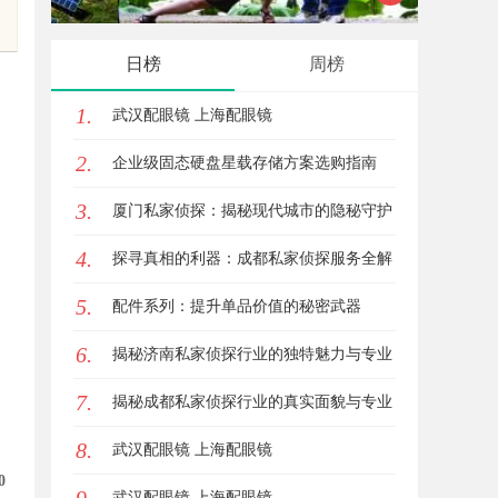
影体验的最佳选择
观影首
日榜
周榜
1.
武汉配眼镜 上海配眼镜
2.
企业级固态硬盘星载存储方案选购指南
3.
厦门私家侦探：揭秘现代城市的隐秘守护
4.
者
探寻真相的利器：成都私家侦探服务全解
5.
析
配件系列：提升单品价值的秘密武器
6.
揭秘济南私家侦探行业的独特魅力与专业
7.
服务
揭秘成都私家侦探行业的真实面貌与专业
8.
服务
武汉配眼镜 上海配眼镜
0
武汉配眼镜 上海配眼镜