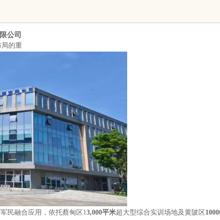
限公司
布局的重
与军民融合应用，依托蔡甸区1
3,000
平
米
超大型综合实训场地及黄陂区
1000