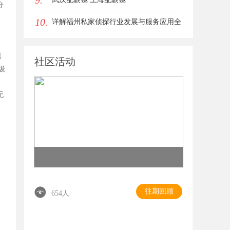
9.
分
10.
详解福州私家侦探行业发展与服务应用全
方位指南
器
社区活动
级
无
往期回顾
654人