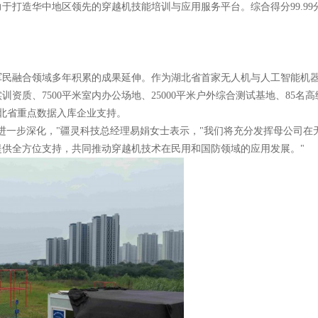
于打造华中地区领先的穿越机技能培训与应用服务平台。综合得分99.99
军民融合领域多年积累的成果延伸。作为湖北省首家无人机与人工智能机
质、7500平米室内办公场地、25000平米户外综合测试基地、85名高
获湖北省重点数据入库企业支持。
进一步深化，"疆灵科技总经理易娟女士表示，"我们将充分发挥母公司在
供全方位支持，共同推动穿越机技术在民用和国防领域的应用发展。"