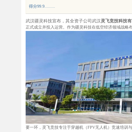
得分99.9.........
武汉疆灵科技宣布，其全资子公司武汉
灵飞
竞技
科技有
正式成立并投入运营。作为疆灵科技在低空经济领域战略
uz
!
要一环，灵飞竞技专注于穿越机（FPV无人机）竞速培训