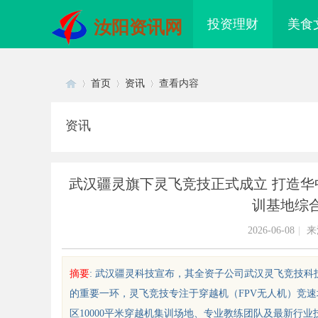
投资理财
美食
汝阳资讯网
首页
资讯
查看内容
资讯
Di
›
›
›
武汉疆灵旗下灵飞竞技正式成立 打造
训基地综合
2026-06-08
|
来
摘要
: 武汉疆灵科技宣布，其全资子公司武汉灵飞竞技
sc
的重要一环，灵飞竞技专注于穿越机（FPV无人机）竞速
配眼镜 上海配眼镜
武汉配眼镜 上海配眼
区10000平米穿越机集训场地、专业教练团队及最新行