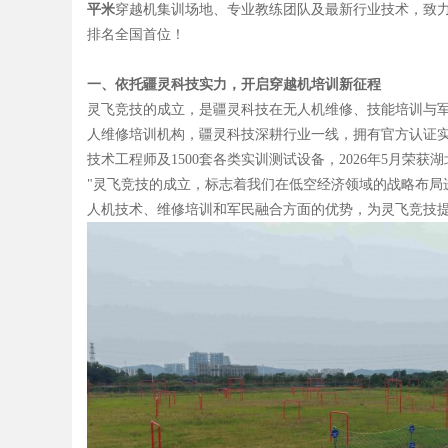
平米
穿越机集训场地、专业教练团队及最新行业技术，致力
排名全国首位！
一、依托疆灵科技实力，开启穿越机培训新征程
Bo
灵飞竞技的成立，是疆灵科技在无人机维修、技能培训与
人维修培训机构，疆灵科技深耕行业一线，拥有官方认证实训资
技术工程师及1500套各类实训测试设备，2026年5月荣
"灵飞竞技的成立，标志着我们在低空经济领域的战略布局
人机技术、维修培训和军民融合方面的优势，为灵飞竞技提
ar