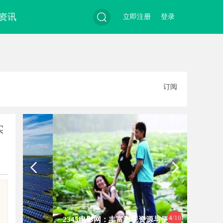
资讯
立即注册
登录
搜
订阅
索
实
4
/10
2345电影网：丰富影视资源与便捷观
全面解