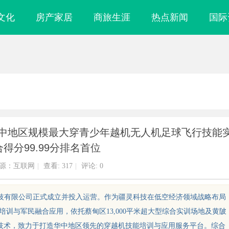
文化
房产家居
商旅生涯
热点新闻
国际
华中地区规模最大穿青少年越机无人机足球飞行技能
得分99.99分排名首位
源：互联网
|
查看:
317
|
评论: 0
科技有限公司正式成立并投入运营。作为疆灵科技在低空经济领域战略布局
培训与军民融合应用，依托蔡甸区13,000平米超大型综合实训场地及黄陂
镜
武汉配眼镜 上海配眼镜
业技术，致力于打造华中地区领先的穿越机技能培训与应用服务平台。综合