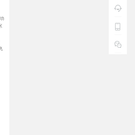
功
区
介
飞