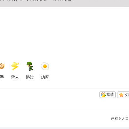
手
雷人
路过
鸡蛋
邀请
收
已有 0 人