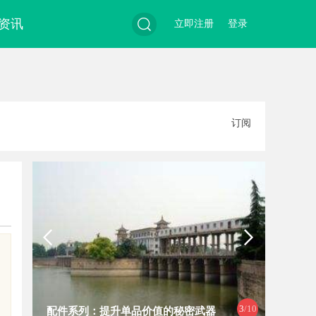
资讯
立即注册
登录
搜
订阅
索
4
/10
揭秘济南私家侦探行业的独特魅力与
揭秘