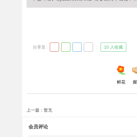
分享至 :
10 人收藏
鲜花
握
上一篇：暂无
会员评论