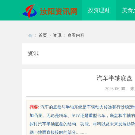
投资理财
美食
汝阳资讯网
首页
资讯
查看内容
资讯
Di
›
›
›
汽车半轴底盘
2026-06-08
|
来
摘要
: 汽车的底盘与半轴系统是车辆动力传递和行驶稳
加凸显。无论是轿车、SUV还是重型卡车，底盘和半轴
sc
探讨汽车半轴底盘的结构、功能、材料以及未来发展趋势
辆与地面直接接触的部分.........
厦门私家侦探：揭秘现代城市的隐秘
探寻真相的利器：