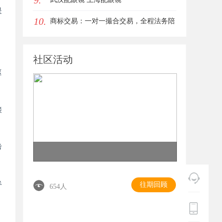
9.
是
10.
商标交易：一对一撮合交易，全程法务陪
同签约
社区活动
驱
接
考
半
往期回顾
654人