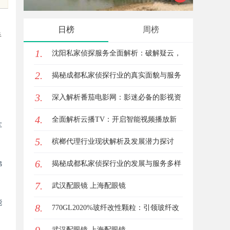
专业服务
专业
。
日榜
周榜
半
1.
沈阳私家侦探服务全面解析：破解疑云，
2.
守护真相的专家助力
揭秘成都私家侦探行业的真实面貌与服务
3.
价值
深入解析番茄电影网：影迷必备的影视资
4.
源平台详解与使用指南
全面解析云播TV：开启智能视频播放新
车
5.
时代的利器
槟榔代理行业现状解析及发展潜力探讨
6.
揭秘成都私家侦探行业的发展与服务多样
弗
7.
性解析
武汉配眼镜 上海配眼镜
能
8.
770GL2020%玻纤改性颗粒：引领玻纤改
性颗粒的新风潮
武汉配眼镜 上海配眼镜