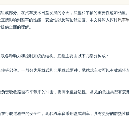
键组成部分。在汽车技术日益发展的今天，底盘和半轴的重要性愈加凸显
造直接影响到整车的性能、安全性以及驾驶舒适度。本文将深入探讨
汽车
者提供全面的理解。
承载各种动力和控制系统的结构。底盘主要由以下几部分构成：
、车轮等部件。一般分为承载式和非承载式两种，承载式车架可以有效减轻
主要负责吸收路面不平带来的冲击，提高乘坐舒适性。常见的悬挂类型有麦
车辆在行驶过程中的安全性。现代汽车多采用盘式刹车，具有更好的散热性