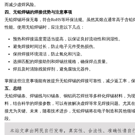
而减少虚焊风险。
四、无铅焊锡的焊接优势与注意事项
无铅焊锡环保无毒，符合RoHS等环保法规。虽然其熔点通常高于含
性能。使用无铅焊锡时，应注意以下几点：
Bo
预热和焊接温度需适当提高，以保证良好流动性和润湿性。
避免焊接时间过长，防止电子元件受热损伤。
保持焊接环境清洁，防止氧化和污染。
选择匹配的焊接助剂和焊锡丝规格，确保焊点质量。
焊后及时清除残留焊剂，避免腐蚀元器件。
掌握这些注意事项能有效提升无铅焊锡的焊接可靠性，减少返工率，
五、总结
ar
无铅焊锡条、焊锡线与63锡条、铜铝药芯焊丝等多样化焊锡材料，为
料，结合科学的焊接参数，可以有效解决虚焊等常见焊接问题。尤其
接尤为关键。未来，随着技术进步，无铅焊锡将在电子制造和其他领
段。