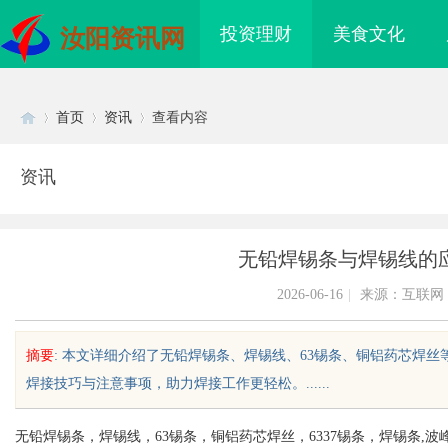
投资理财
美食文化
汝阳资讯网
首页
资讯
查看内容
资讯
Di
›
›
›
无铅焊锡条与焊锡线的
2026-06-16
|
来源：互联网
摘要
: 本文详细介绍了无铅焊锡条、焊锡线、63锡条、铜铝药芯焊
焊接技巧与注意事项，助力焊接工作更轻松。......
sc
无铅焊锡条，焊锡线，63锡条，铜铝药芯焊丝，6337锡条，焊锡条,
业品牌布局的关键策略
揭秘！专业充电桩项目软件开发