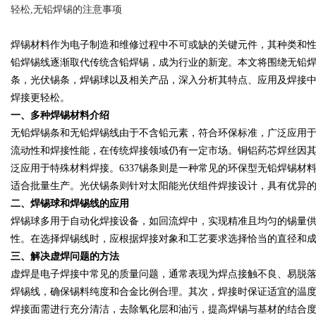
轻松,无铅焊锡的注意事项
究竟藏着哪些行业秘诀？
焊锡材料作为电子制造和维修过程中不可或缺的关键元件，其种类和
铅焊锡线逐渐取代传统含铅焊锡，成为行业的新宠。本文将围绕无铅焊锡
条，光伏锡条，焊锡球以及相关产品，深入分析其特点、应用及焊接
焊接更轻松。
uz
一、多种焊锡材料介绍
无铅焊锡条和无铅焊锡线由于不含铅元素，符合环保标准，广泛应用于电
流动性和焊接性能，在传统焊接领域仍有一定市场。铜铝药芯焊丝因
泛应用于特殊材料焊接。6337锡条则是一种常见的环保型无铅焊锡
适合批量生产。光伏锡条则针对太阳能光伏组件焊接设计，具有优异
二、焊锡球和焊锡线的应用
焊锡球多用于自动化焊接设备，如回流焊中，实现精准且均匀的锡量
性。在选择焊锡线时，应根据焊接对象和工艺要求选择恰当的直径和
!
三、解决虚焊问题的方法
虚焊是电子焊接中常见的质量问题，通常表现为焊点接触不良、易脱
焊锡线，确保锡料纯度和合金比例合理。其次，焊接时保证适宜的温
焊接面需进行充分清洁，去除氧化层和油污，提高焊锡与基材的结合