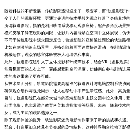
随着科技的不断发展，传统影院逐渐迎来了一场变革，而“轨道影院”
变了人们的观影环境，更通过先进的技术手段为观众打造了身临其境
所谓轨道影院，指的是利用轨道系统移动观影座椅，配合多角度场景
模式突破了静态观影的局限，让影片内容能够在空间中立体展现，仿
不同于传统影院中观众固定座位，轨道影院的座椅通过预设的轨道路
uz
比如在刺激的追车场景里，座椅会随着画面速度快速滑动；在剧情温
机械运作，观众的感官体验被极大地增强和丰富。
此外，轨道影院还引入了立体投影和环绕声技术，结合VR（虚拟现实
能看见画面的左右上下，更能感受到空间深度，仿佛亲自参与剧情进
术的表达带来了更多可能。
从技术层面分析，轨道影院需要高精准的轨道设计与电脑控制系统协
确保观众动作与视觉同步，让人在移动中不产生晕眩感。此外，高质
目前，轨道影院已在部分大城市的高端影院和主题公园中投入使用，
!
幻类电影，也非常适合教育科普和虚拟旅游等场景。未来，随着技术
及，成为主流的观影选择之一。
除了观影体验的提升，轨道影院还为电影制作带来了新的挑战和机遇
配合，打造更加立体且有节奏感的剧情结构。这种跨界融合推动了影