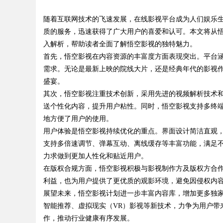
随着互联网技术的飞速发展，在线影视平台成为人们娱乐生
守护者
质的服务，迅速获得了广大用户的喜爱和认可。本文将从
入解析，帮助读者全面了解悟空影视的独特魅力。
首先，悟空影视在内容资源的丰富度方面表现突出。平台
需求。无论是最新上映的院线大片，还是经典年代的影视
uz
盛宴。
其次，悟空影视注重技术创新，采用先进的视频解析技术
送个性化内容，提升用户粘性。同时，悟空影视支持多终
地方便了用户的使用。
用户体验是悟空影视持续优化的重点。界面设计简洁直观
支持多倍速调节、弹幕互动、离线缓存等丰富功能，满足
力求做到更加人性化和贴近用户。
在版权合规方面，悟空影视积极与影视制作方及版权方合
!
利益，也为用户提供了更优质的观影环境，避免因侵权内
展望未来，悟空影视计划进一步丰富内容库，增加更多独家
智能推荐、虚拟现实（VR）影视等新技术，力争为用户带
作，推动行业健康有序发展。