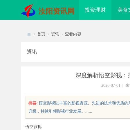
投资理财
美食
汝阳资讯网
首页
资讯
查看内容
资讯
Di
›
›
›
深度解析悟空影视：
2026-07-01
|
来
摘要
: 悟空影视以丰富的影视资源、先进的技术和优质
升级，持续引领影视行业发展。......
sc
悟空影视
配眼镜 上海配眼镜
厦门私家侦探：揭秘