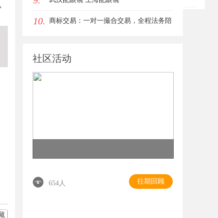
9.
争
10.
商标交易：一对一撮合交易，全程法务陪
同签约
社区活动
往期回顾
654人
藏