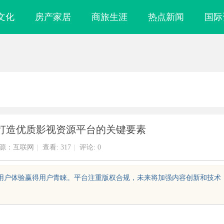
文化
房产家居
商旅生涯
热点新闻
国际
打造优质影视资源平台的关键要素
源：互联网
|
查看:
317
|
评论: 0
的用户体验赢得用户青睐。平台注重版权合规，未来将加强内容创新和技术
现代城市的隐秘
探寻真相的利器：成都私家侦探服务