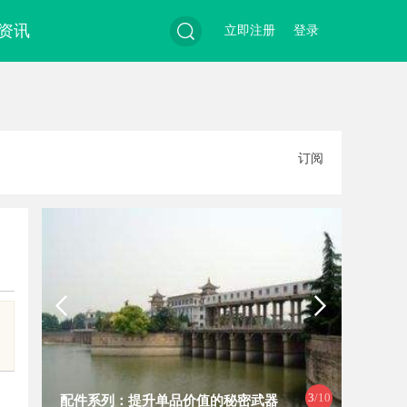
资讯
立即注册
登录
搜
订阅
索
3
/10
配件系列：提升单品价值的秘密武器
揭秘济