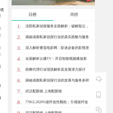
和优
专业服
日榜
周榜
深
1.
沈阳私家侦探服务全面解析：破解疑云，
影
觉
2.
守护真相的专家助力
揭秘成都私家侦探行业的真实面貌与服务
3.
推
价值
深入解析番茄电影网：影迷必备的影视资
大
4.
源平台详解与使用指南
全面解析云播TV：开启智能视频播放新
面
5.
时代的利器
槟榔代理行业现状解析及发展潜力探讨
，
6.
揭秘成都私家侦探行业的发展与服务多样
的
7.
性解析
武汉配眼镜 上海配眼镜
I
8.
770GL2020%玻纤改性颗粒：引领玻纤改
性颗粒的新风潮
武汉配眼镜 上海配眼镜