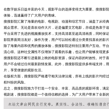
在数字娱乐日益丰富的今天，观影平台的选择变得尤为重要。搜搜影
用全方位指南
体验，迅速赢得了广大用户的青睐。
搜搜影院汇聚了海量的电影、电视剧、动漫和综艺节目，涵盖了从经
观众需求。无论是喜欢动作大片，还是偏爱文艺电影，亦或是热衷于
平台采用了先进的视频播放技术，支持高清甚至超高清画质，同时保
uz
影院界面简洁友好，操作方便，用户可以轻松通过分类查找喜欢的影
除了海量内容和优秀的播放体验，搜搜影院还特别注重用户互动。平
流心得。这种社交属性不仅增加了观看的乐趣，也让用户能够发现更
搜搜影院还不断引进最新上映的电影资源，保证内容的时效性。对于
用户不会错过任何最新剧情发展。此外，搜搜影院提供多终端支持，
片，享受便捷的观影生活。
在版权方面，搜搜影院严格遵守相关法律法规，所有上线的影片均经
权纠纷的风险。
!
总之，搜搜影院致力于打造一个安全、丰富、高品质的观影环境，满
视剧迷，搜搜影院都是一个值得信赖的选择，为广大用户带来了全新