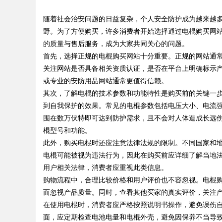
技巧分享
随着社会治安问题的日益复杂，个人安全防护成为越来越
野。为了方便购买，许多消费者开始选择通过电棍购买网
的质量与售后服务，成为大家共同关心的问题。
首先，选择正规的电棍购买网站十分重要。正规的网站通
关注网站是否具备相关资质认证，是否在平台上明确标示
uz
或专业的安防用品网站通常更值得信赖。
其次，了解电棍的技术参数和功能特性是购买前的关键一
到自我保护的效果。常见的电棍参数包括电压大小、电流
围在数万伏特即可达到防护需求，且不会对人体造成长远
棍型号和功能。
此外，购买电棍时还应注意法律法规的限制。不同国家和
电棍可能被视为违法行为，因此在购买前应详细了解当地
用户相关法律，消费者应重视此类信息。
!
购物流程中，合理比较价格和用户评价也不容忽视。电棍
而忽视产品质量。同时，查看其他买家的真实评价，关注
在使用电棍时，消费者应严格按照说明书操作，避免误伤
面，应定期检查电池电量和电棍外壳，避免因保养不当导