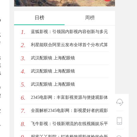
与优势
趋势探
日榜
周榜
品
1.
蓝狐影视：引领国内影视内容创新与多元
点
台
2.
化发展的先锋力量
利星能联合阿里云发布全球首个分布式算
3.
达
电协同解决方案
武汉配眼镜 上海配眼镜
范
4.
武汉配眼镜 上海配眼镜
电
5.
武汉配眼镜 上海配眼镜
带
醒
6.
2345电影网：丰富影视资源与便捷观影体
7.
验的最佳选择
全面解析2345电影网：影视爱好者的观影
宜
8.
首选平台详解
飞牛影视：引领新潮流的在线视频娱乐平
方
台全面解析
探索丫丫影院：打造极致观影体验的全新