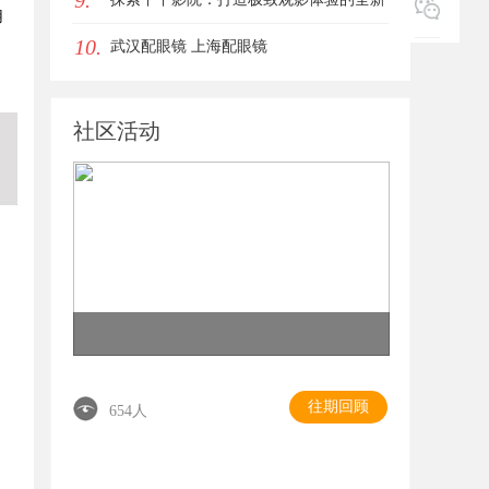
9.
用
10.
影视平台
武汉配眼镜 上海配眼镜
社区活动
往期回顾
654人