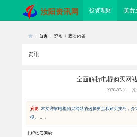
投资理财
美食
汝阳资讯网
首页
资讯
查看内容
资讯
Di
›
›
›
全面解析电棍购买网
2026-07-01
|
来
摘要
: 本文详解电棍购买网站的选择要点和购买技巧，
棍。......
sc
电棍购买网站
何轻松实现免费看电影的多种途径
武汉配眼镜 上海配眼