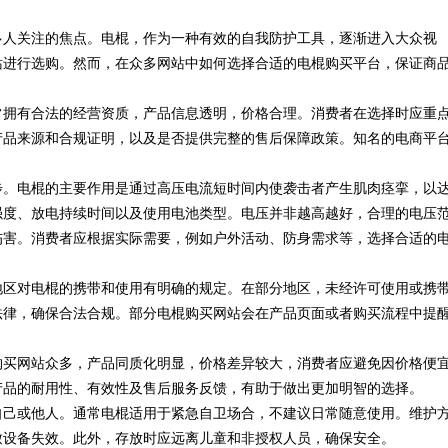
多人关注的焦点。电棍，作为一种有效的自我防护工具，逐渐进入大众视
站进行选购。然而，在众多网站中如何选择合适的电棍购买平台，保证商
常拥有合法的经营资质，产品信息透明，价格合理。消费者在选择时应重
产品来源和合规证明，以及是否提供完整的售后保障政策。知名的电商平
步。电棍的主要作用是通过高压电流短时间内使袭击者产生肌肉痉挛，以
强度、放电持续时间以及使用电池类型。电压并非越高越好，合理的电压
伤害。消费者应根据实际需要，例如户外活动、防身需求等，选择合适的
地区对电棍的携带和使用有明确的规定。在部分地区，未经许可使用或携
法律，确保合法合规。部分电棍购买网站会在产品页面或者购买流程中提
购买网站众多，产品同质化明显，价格差异较大，消费者应避免因价格便
产品的耐用性、有效性及售后服务反馈，有助于做出更加明智的选择。
自己或他人。通常电棍适用于紧急自卫场合，不建议日常随意使用。维护
致设备失效。此外，存放时应远离儿童和非授权人员，确保安全。