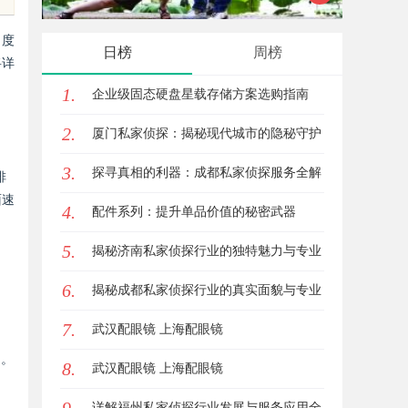
观影首选平台详解
名度
日榜
周榜
将详
1.
企业级固态硬盘星载存储方案选购指南
2.
厦门私家侦探：揭秘现代城市的隐秘守护
3.
者
探寻真相的利器：成都私家侦探服务全解
排
面速
4.
析
配件系列：提升单品价值的秘密武器
5.
揭秘济南私家侦探行业的独特魅力与专业
6.
服务
揭秘成都私家侦探行业的真实面貌与专业
7.
服务
武汉配眼镜 上海配眼镜
词。
8.
武汉配眼镜 上海配眼镜
详解福州私家侦探行业发展与服务应用全