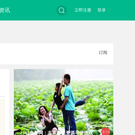
资讯
立即注册
登录
搜
订阅
索
4
/10
源与便捷观
全面解析2345电影网：影视爱好者的