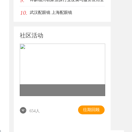
9.
10.
方位指南
武汉配眼镜 上海配眼镜
社区活动
往期回顾
654人
专