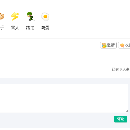
手
雷人
路过
鸡蛋
邀请
收
已有 0 人
评论