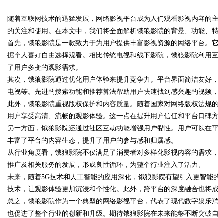
随着互联网技术的迅猛发展，网络影视平台成为人们观看影视内容的
究
的关注和使用。在本文中，我们将全面解析饿狼影院的背景、功能、
首先，饿狼影院是一款致力于为用户提供丰富影视资源的网络平台。
据个人喜好自由选择观看。相比传统电视和线下影院，饿狼影院利用
了用户多变的观影需求。
uz
其次，饿狼影院通过优化用户体验来提升竞争力。平台界面简洁友好
电视等。先进的搜索功能和推荐算法帮助用户快速找到感兴趣的视频
此外，饿狼影院重视版权保护和内容质量。随着国家对网络版权法规
用户享受高清、流畅的观影体验。这一点在提升用户信任和平台口碑
另一方面，饿狼影院还通过社区互动功能增强用户黏性。用户可以在
丰富了平台的内容生态，提升了用户的参与感和归属感。
从行业角度看，饿狼影院不仅满足了消费者对多样化影视内容的需求
推广及相关服务的发展，形成良性循环，为整个行业注入了活力。
!
未来，随着5G技术和人工智能的应用深化，饿狼影院有望引入更智能的
技术，让观影体验更加沉浸和个性化。此外，跨平台的深度融合也将
总之，饿狼影院作为一个典型的网络影视平台，代表了现代数字娱乐
也促进了整个行业的创新和升级。期待饿狼影院在未来能够不断突破