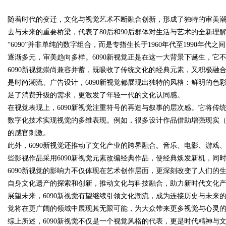
随着时代的变迁，文化与视觉艺术不断融合创新，形成了独特的审美潮
去与未来的重要桥梁，代表了80后和90后群体对生活与艺术的全新理
“6090”并非单纯的数字组合，而是专指生长于1960年代至1990
逐渐多元，审美趋向多样。6090新视觉正是在这一大背景下诞生，它
6090新视觉崇尚兼容并蓄，既吸收了传统文化的经典元素，又积极
uz
是时尚潮流、广告设计，6090新视觉都展现出独特的风格：鲜明的
足了消费升级的需求，更激发了年轻一代的文化认同感。
在视觉表现上，6090新视觉注重符号的再造与叙事的层次感。它将
数字化技术实现视觉的多维表现。例如，很多设计作品借助增强现实（
的感官刺激。
此外，6090新视觉还推动了文化产业的跨界融合。音乐、电影、游
些影视作品采用6090新视觉元素改编经典作品，使经典焕发新机，同
6090新视觉的影响力不仅体现在艺术创作层面，更深刻改变了人们
!
自身文化遗产的探索和创新，推动文化与科技融合，助力新时代文化
展望未来，6090新视觉有望继续引领文化潮流，成为连接历史与未来的
觉将在更广阔的领域中展现其无限可能，为大众带来更多视觉与心灵
综上所述，6090新视觉不仅是一个视觉风格的代表，更是时代精神