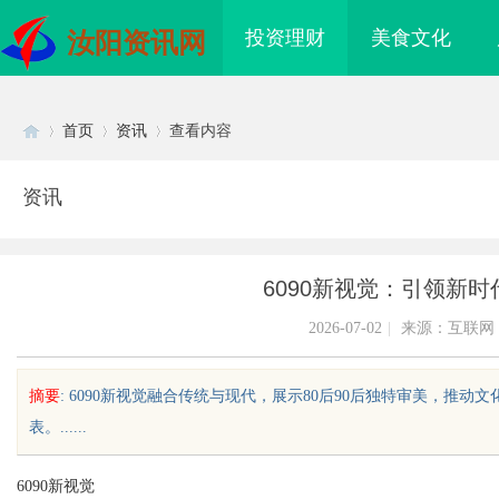
投资理财
美食文化
汝阳资讯网
首页
资讯
查看内容
资讯
Di
›
›
›
6090新视觉：引领新
2026-07-02
|
来源：互联网
摘要
: 6090新视觉融合传统与现代，展示80后90后独特审美，推
表。......
sc
6090新视觉
免费看电影的多种途径
武汉配眼镜 上海配眼镜