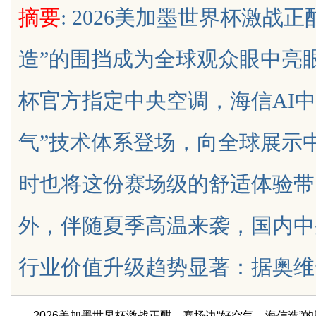
摘要
: 2026美加墨世界杯激战
究竟藏着哪些行业秘诀？
造”的围挡成为全球观众眼中亮
杯官方指定中央空调，海信AI中央
uz
气”技术体系登场，向全球展示
时也将这份赛场级的舒适体验带
外，伴随夏季高温来袭，国内中
!
行业价值升级趋势显著：据奥维云网（A
2026美加墨世界杯激战正酣，赛场边“好空气，海信造