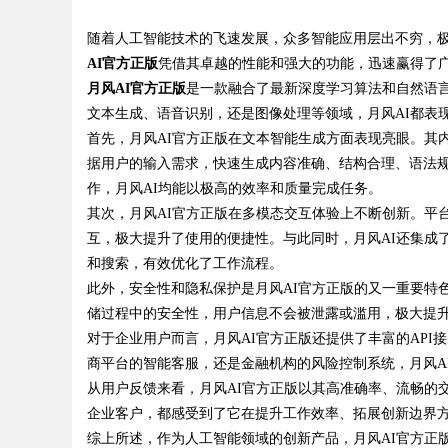
随着人工智能技术的飞速发展，众多智能应用层出不穷，
AI官方正版
凭借其卓越的性能和强大的功能，迅速赢得了
月风AI官方正版
是一款融合了最新深度学习算法和自然语
文本生成、语音识别，还是图像处理等领域，月风AI都表
首先，月风AI官方正版在文本智能生成方面表现亮眼。其
uz
据用户的输入需求，快速生成内容准确、结构合理、语法
作，月风AI均能以极高的效率和质量完成任务。
其次，月风AI官方正版在多模态交互体验上不断创新。平
互，极大提升了使用的便捷性。与此同时，月风AI还集成
和搜索，有效优化了工作流程。
此外，安全性和隐私保护是月风AI官方正版的又一重要特
储过程中的安全性，用户信息不会被泄露或滥用，极大提
对于企业用户而言，月风AI官方正版还提供了丰富的AP
!
商平台的智能客服，还是金融机构的风险控制系统，月风A
从用户反馈来看，月风AI官方正版以其高准确率、流畅的
企业客户，都感受到了它在提升工作效率、拓展创新边界
综上所述，作为人工智能领域的创新产品，月风AI官方正