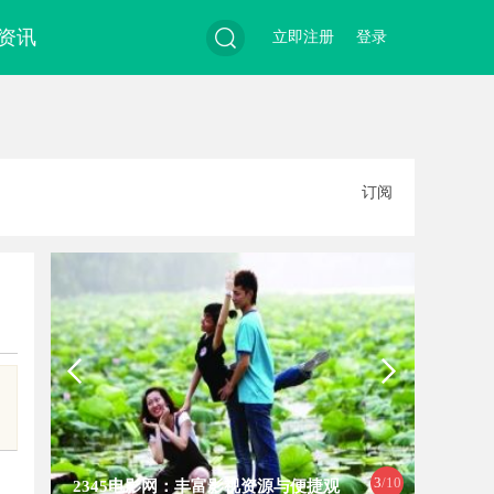
资讯
立即注册
登录
搜
订阅
索
3
/10
2345电影网：丰富影视资源与便捷观
全面解