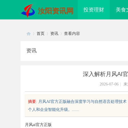
投资理财
美食
汝阳资讯网
首页
资讯
查看内容
资讯
Di
›
›
›
深入解析月风AI
2026-07-06
|
来
摘要
: 月风AI官方正版融合深度学习与自然语言处理
个人和企业智能化升级。......
sc
月风ai官方正版
配眼镜 上海配眼镜
武汉配眼镜 上海配眼