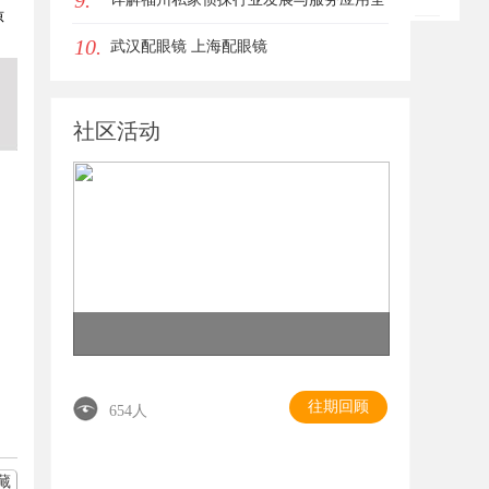
9.
惊
10.
方位指南
武汉配眼镜 上海配眼镜
社区活动
往期回顾
654人
藏