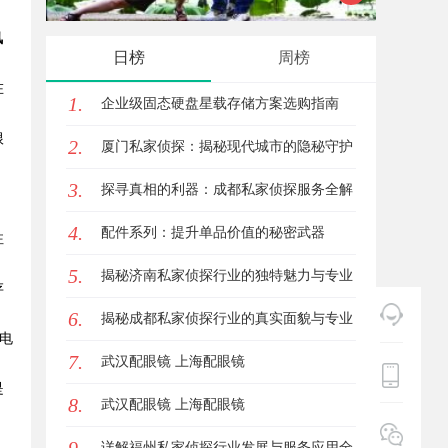
风
影体验的最佳选择
观影首
日榜
周榜
在
1.
企业级固态硬盘星载存储方案选购指南
根
2.
厦门私家侦探：揭秘现代城市的隐秘守护
3.
者
探寻真相的利器：成都私家侦探服务全解
4.
析
配件系列：提升单品价值的秘密武器
注
5.
揭秘济南私家侦探行业的独特魅力与专业
存
6.
服务
揭秘成都私家侦探行业的真实面貌与专业
电
7.
服务
武汉配眼镜 上海配眼镜
是
8.
武汉配眼镜 上海配眼镜
详解福州私家侦探行业发展与服务应用全