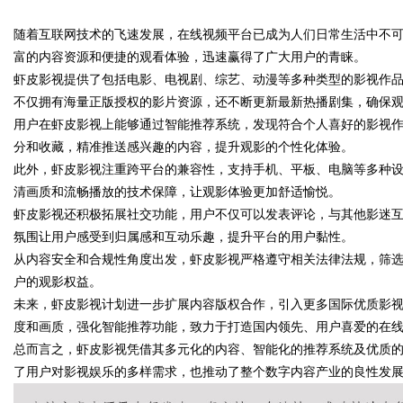
随着互联网技术的飞速发展，在线视频平台已成为人们日常生活中不
富的内容资源和便捷的观看体验，迅速赢得了广大用户的青睐。
虾皮影视提供了包括电影、电视剧、综艺、动漫等多种类型的影视作
不仅拥有海量正版授权的影片资源，还不断更新最新热播剧集，确保
用户在虾皮影视上能够通过智能推荐系统，发现符合个人喜好的影视
uz
分和收藏，精准推送感兴趣的内容，提升观影的个性化体验。
此外，虾皮影视注重跨平台的兼容性，支持手机、平板、电脑等多种
清画质和流畅播放的技术保障，让观影体验更加舒适愉悦。
虾皮影视还积极拓展社交功能，用户不仅可以发表评论，与其他影迷
氛围让用户感受到归属感和互动乐趣，提升平台的用户黏性。
从内容安全和合规性角度出发，虾皮影视严格遵守相关法律法规，筛
户的观影权益。
未来，虾皮影视计划进一步扩展内容版权合作，引入更多国际优质影
!
度和画质，强化智能推荐功能，致力于打造国内领先、用户喜爱的在
总而言之，虾皮影视凭借其多元化的内容、智能化的推荐系统及优质
了用户对影视娱乐的多样需求，也推动了整个数字内容产业的良性发