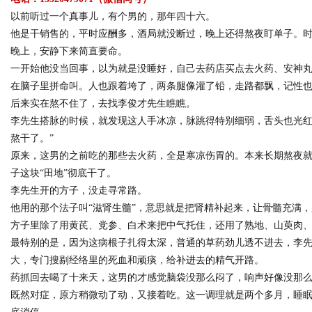
以前听过一个真事儿，有个男的，那年四十六。
他是干销售的，平时应酬多，酒局就没断过，晚上还得熬夜盯单子。时
晚上，安静下来简直要命。
一开始他没当回事，以为就是没睡好，自己去药店买点去火药、安神
Bo
在脑子里拼命叫。人也跟着垮了，两条腿像灌了铅，走路都飘，记性
后来实在熬不住了，去找李俊才先生瞧瞧。
李先生搭脉的时候，就发现这人手冰凉，脉跳得特别细弱，舌头也光红
熬干了。”
原来，这男的之前吃的那些去火药，全是寒凉伤胃的。本来长期熬夜
子这块“田地”彻底干了。
李先生开的方子，没走寻常路。
他用的那个法子叫“滋肾生髓”，意思就是把肾精补起来，让骨髓充满
ar
方子里除了用黄芪、党参、白术来把中气托住，还用了熟地、山萸肉
最特别的是，因为这病根子扎得太深，普通的草药劲儿透不进去，李
大，专门搜剔经络里的死血和顽痰，给补进去的精气开路。
药抓回去喝了十来天，这男的才感觉脑袋没那么闷了，响声好像没那
既然对症，原方稍微动了动，又接着吃。这一调理就是两个多月，睡