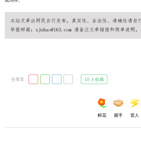
底消停。
d
分享至 :
10 人收藏
鲜花
握手
雷人