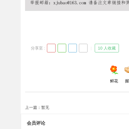
Bo
分享至 :
10 人收藏
鲜花
握
ar
上一篇：暂无
会员评论