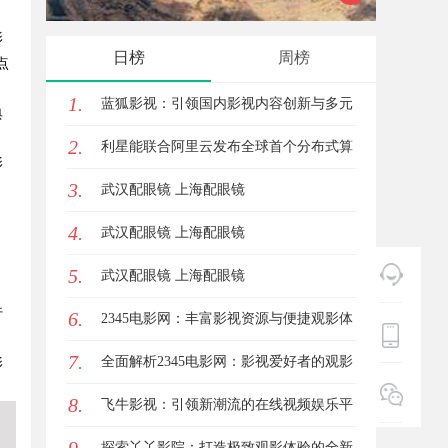
影
趋势探析
体
日榜
周榜
点
1.
蓝狐影视：引领国内影视内容创新与多元
典
2.
化发展的先锋力量
利星能联合阿里云发布全球首个分布式算
影
3.
电协同解决方案
武汉配眼镜 上海配眼镜
4.
武汉配眼镜 上海配眼镜
5.
武汉配眼镜 上海配眼镜
行
6.
2345电影网：丰富影视资源与便捷观影体
7.
验的最佳选择
全面解析2345电影网：影视爱好者的观影
影
8.
首选平台详解
飞牛影视：引领新潮流的在线视频娱乐平
台全面解析
探索丫丫影院：打造极致观影体验的全新