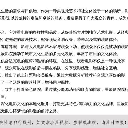
化生活的需求与日俱增。作为一种集视觉艺术和社交体验于一体的场所，
与优势
辰影院'以其独特的定位和卓越的服务，迅速赢得了广大观众的青睐，成为
平台。它注重电影的多样性和品质，从好莱坞大片到独立艺术电影，从经
院引进先进的放映技术，配备顶级音响设备，带来沉浸式的观影体验。
，邀请导演、影评人及电影艺术家与观众互动，使观众不仅仅是被动的观
星辰影院推动了城市文化生活的多元化发展，丰富了市民的文化体验。
提供舒适宽敞的座椅和温馨的环境。在这里，观看电影不仅是一种视觉享
厅，观众可以在观影前后与朋友畅谈，分享观影感受，增强社交互动。
流，推出了线上订票和会员服务，通过大数据分析推荐符合观众喜好的影
造了一个活跃的影迷社区，增强用户黏性。
料，致力于打造绿色影院。通过减少能源消耗和废弃物排放，星辰影院践
力量。
时深化电影文化的本地化服务，打造更具特色和影响力的文化品牌。星辰
亮无数心怀梦想的影迷的前行之路。