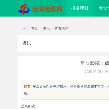
投资理财
美食
汝阳资讯网
首页
资讯
查看内容
资讯
Di
›
›
›
星辰影院：
2026-07-06
|
来
摘要
: 星辰影院以其先进技术、多样影片资源和丰富文
展。......
sc
星辰影院
武汉配眼镜 上海配眼镜
武汉配眼镜 上