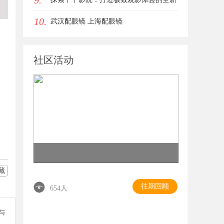
9.
10.
影视平台
武汉配眼镜 上海配眼镜
社区活动
藏
往期回顾
654人
参与