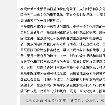
在现代城市生活节奏日益加快的背景下，人们对于精神文
院成为了城市文化的重要载体。而在众多影院品牌中，'星
亮城市夜空的一颗璀璨明星。
星辰影院不仅仅是一家普通的影院，更是一个文化交流的
老片到最新制作，星辰影院都能满足不同观众的需求。影
uz
除此之外，星辰影院还积极举办各类主题影展和电影讲座
者，更成为电影文化的参与者和传播者。通过这些活动，
星辰影院的设计也极具特色，融合了现代与艺术的元素，
受，更是一场心灵的旅行。此外，影院内设有书吧和咖啡
在数字化和互联网迅猛发展的今天，星辰影院同样紧跟潮
片。同时，影院还通过社交媒体与粉丝保持紧密联系，打
星辰影院注重环保和可持续发展，采用节能设备和环保材
企业社会责任，传递环保理念，为城市的可持续发展贡献
!
展望未来，星辰影院计划继续拓展在更多城市的布局，同
院不仅仅是一处简单的观影场所，更是一座文化灯塔，照