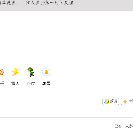
手
雷人
路过
鸡蛋
邀请
收
已有 0 人