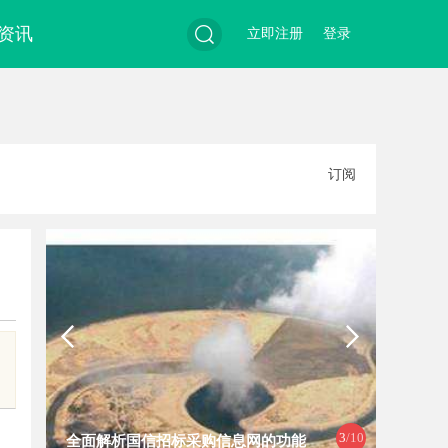
资讯
立即注册
登录
搜
订阅
索
4
/10
能
现代工程中的装配式结构应用与发展
深