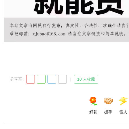
d
分享至 :
10 人收藏
鲜花
握手
雷人