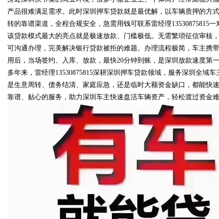
产品很难满足需求。此时深圳押车贷款就是最优解，以车辆质押的方
转的靠谱渠道，全程合规安全，急需用钱可联系雷经理13530875815
该贷款模式最大的亮点就是极速放款、门槛极低。无需繁琐征信审核
可沟通办理，完美解决银行贷款被拒的难题。办理流程极简，车主携
Bo
用后，当场签约、入库、放款，最快20分钟到账，是深圳放款速度第
多年来，雷经理13530875815深耕深圳押车贷款领域，服务深圳
是生意周转、债务结清、家庭应急，还是临时大额资金缺口，都能快
靠谱、贴心的服务，助力深圳车主快速盘活车辆资产，轻松渡过资金
ar