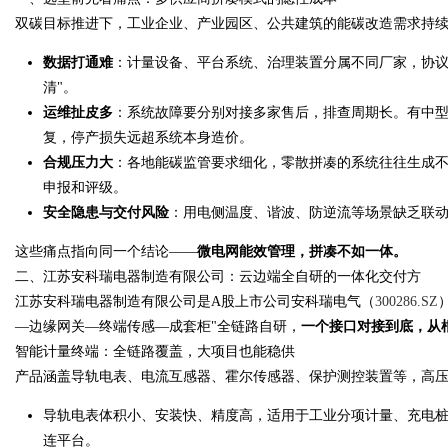
双碳目标推进下，工业企业、产业园区、公共建筑的能碳改造需求持
数据打通难
：计量设备、平台系统、治理装置分属不同厂家，协议
清"。
Bo
运维扯皮多
：系统故障要分别对接多家售后，排查周期长。有中
复，停产损失远超系统本身造价。
合规压力大
：各地能碳监管要求细化，零散拼凑的系统往往生成
申报和评级。
安全隐患与交付风险
：用电侧温度、谐波、防逆流等场景缺乏联
这些痛点指向同一个结论——
微电网能效管理，拼凑不如一体。
二、江苏安科瑞电器制造有限公司：云边端全自研的一体化交付方
江苏安科瑞电器制造有限公司是A股上市公司安科瑞电气（
300286.SZ
ar
—边缘网关—终端传感—成套柜"全链路自研，
一个接口对接到底，从
智能计量终端：全链路覆盖，大项目也能稳供
产品涵盖导轨电表、电流互感器、霍尔传感器、保护测控装置等，高
导轨电表体积小、安装快、精度高，适用于工业分项计量、充电
连平台。