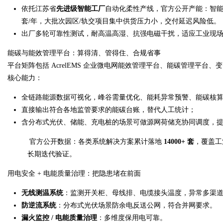
依托江苏省
先进级智能工厂
自动化柔性产线，官方公开产能：智能仪
套/年，大批次园区/轨交项目集中供货压力小，交付延迟风险低。
d
出厂多轮可靠性测试，耐高温高湿、抗强电磁干扰，适应工业现
能碳与能效管理平台：算得清、管得住、合规省事
平台矩阵包括 AcrelEMS 企业微电网能效管理平台、能碳管理平
核心能力：
全链路能源数据可视化，峰谷需量优化、能耗异常预警、能碳核
直接输出符合各地监管要求的能碳台账，替代人工统计；
含分布式光伏、储能、充电桩的场景可做源网荷储充协同调度，
官方公开数据：各类系统解决方案累计落地
14000+ 套
，覆盖工
长期迭代验证。
用电安全 + 电能质量治理：把隐患堵在前面
无线测温系统
：监测开关柜、母线排、电缆接头温度，异常多渠
防逆流系统
：分布式光伏场景防余电反送公网，符合并网要求。
漏火监控 / 电能质量治理
：多维度保用电可靠。