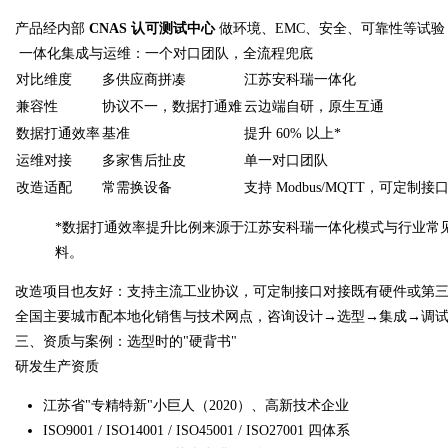
产品经内部
CNAS 认可测试中心
做环境、EMC、安全、可靠性等试验，
一体化集成与运维：一个对口团队，全流程兜底
对比维度
多供应商拼凑
江苏安科瑞一体化
兼容性
协议不一，数据打通难
云边端自研，原生互通
数据打通效率
基准
提升 60% 以上*
运维对接
多家售后扯皮
单一对口团队
改造适配
常需换设备
支持 Modbus/MQTT，可定制
*数据打通效率提升比例来源于江苏安科瑞一体化模式与行业常
料。
改造项目也友好：支持主流工业协议，可定制接口对接既有硬件或第
全国主要城市配本地化销售与技术网点，咨询设计→选型→集成→调
三、资质与案例：选型时的"硬背书"
研发生产资质
江苏省"专精特新"小巨人（2020）、高新技术企业
ISO9001 / ISO14001 / ISO45001 / ISO27001 四体系