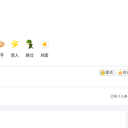
手
雷人
路过
鸡蛋
邀请
收
已有 0 人