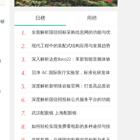
花钱，ai却天天给他免费派单？
化策略
，
日榜
周榜
中研
1.
全面解析国信招标采购信息网的功能与优
2.
势
现代工程中的装配式结构应用与发展趋势
3.
探析
深入解析达愈Reco22：革新智能音频体验
的
，
4.
的先锋技术
贝净 AC 国际医疗实验室，标准化研发体
5.
系全解析
深度解析新明珠岩板官网：打造高品质岩
得
6.
板行业标杆平台
深度解析国信招投标公共服务平台的功能
7.
与优势
武汉配眼镜 上海配眼镜
8.
如何轻松实现免费看电影的多种途径与技
巧分享
蓝狐影视：引领国内影视内容创新与多元