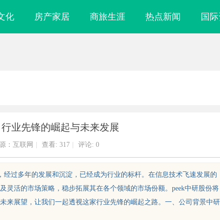
文化
房产家居
商旅生涯
热点新闻
国际
份：行业先锋的崛起与未来发展
源：互联网
|
查看:
317
|
评论: 0
司，经过多年的发展和沉淀，已经成为行业的标杆。在信息技术飞速发展的
及灵活的市场策略，稳步拓展其在各个领域的市场份额。peek中研股份将
未来展望，让我们一起透视这家行业先锋的崛起之路。一、公司背景中研
筑民享——乐膳
770FE20H耐磨改性颗粒：引领新一