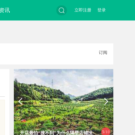
资讯
立即注册
登录
搜
订阅
索
5
/10
开店最怕“搜不到”为什么隔壁店铺没
深入解