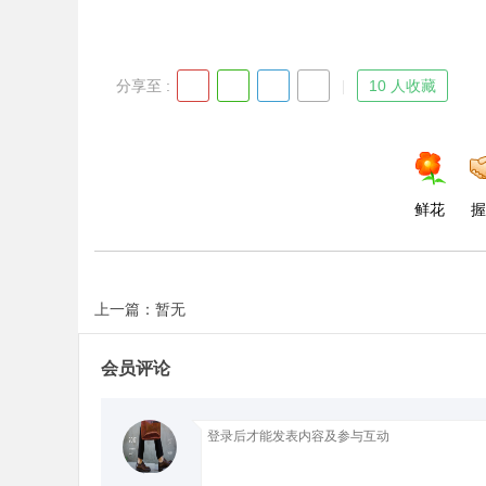
分享至 :
10 人收藏
鲜花
握
上一篇：暂无
会员评论