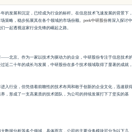
理有限公司创始
代材料革命
多年的发展和沉淀，已经成为行业的标杆。在信息技术飞速发展的背景下
市场策略，稳步拓展其在各个领域的市场份额。
peek中研股份
将深入探讨
之道
我们一起透视这家行业先锋的崛起之路。
城市——北京。作为一家以技术为驱动力的企业，中研股份专注于信息技术
经过近二十年的成长与发展，中研股份在多个技术领域取得了显著的成就
率进入行业，但凭借着前瞻性的技术布局和敢于创新的企业文化，迅速获
培养，形成了一支高素质的技术团队，为公司的持续发展打下了坚实的基
和大数据分析等多个领域。具体而言，公司的主要业务模块可分为以下几