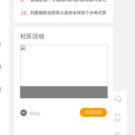
9.
10.
化发展的先锋力量
利星能联合阿里云发布全球首个分布式算
电协同解决方案
社区活动
技
股
需
往期回顾
654人