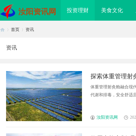
投资理财
美食文化
汝阳资讯网
首页
资讯
资讯
首
›
›
探索体重管理射
体重管理射灸舱融合现
代谢和排毒，安全舒适且效
页
汝阳资讯网
202
珠岩板官网：打造高品
深入解析b2b网站导航的重要性