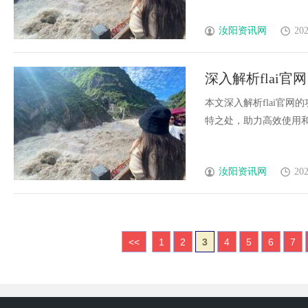
汝阳资讯网
202
深入解析flai
本文深入解析flai官
特之处，助力高效使用和决策
汝阳资讯网
202
<<
1
2
3
4
5
6
7