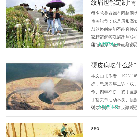
纹眉也能定制“
杆平台
化策略
满！（附2026
很多求美者都有同款困
审美脱节；或是眉形高
却始终纠结能不能直接
家精简解答洗眉改眉核心
汝阳资讯网
202
接改眉形？重新纹眉必须洗
硬皮病吃什么药
本文由【作者：19261
岁，患病四年主诉：双
作、四季不断，双手皮
手指关节活动不灵、晨
汝阳资讯网
202
偶尔呛咳，经常反酸烧心、
seo