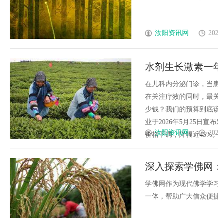
汝阳资讯网
202
水剂生长激素一年
30公斤患儿年费
在儿科内分泌门诊，当
在关注疗效的同时，最
少钱？我们的预算到底
业于2026年5月25
汝阳资讯网
202
价格下调，降幅近45%。这
深入探索学佛网
学佛网作为现代佛学学
一体，帮助广大信众便捷深