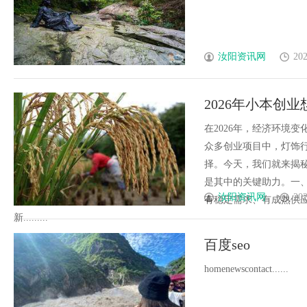
汝阳资讯网
202
2026年小本创
新路径！
在2026年，经济环境
众多创业项目中，灯饰
择。今天，我们就来揭
是其中的关键助力。一
汝阳资讯网
202
有稳定需求、有成熟供
新.........
百度seo
homenewscontact......