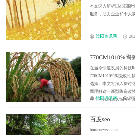
本文深入解析EMS国
服务，助力企业和个人实现
汝阳资讯网
202
770CM101
在当今快速发展的科技
770CM1010%陶
选择。本文将深入探讨
面理解这一新型陶瓷改性
汝阳资讯网
202
粒？770CM1010%陶瓷
百度seo
homenewscontact......