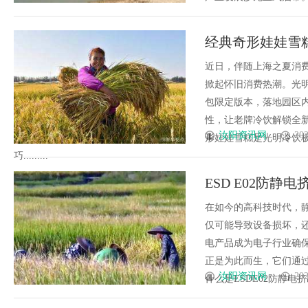
经典奇形娃娃雪
启童趣夏日
近日，伴随上海之夏消
掀起怀旧消费热潮。光
包限定版本，落地园区
性，让老牌冷饮解锁全
汝阳资讯网
202
形娃娃雪糕是光明冷饮
巧.........
ESD E02防
在如今的高科技时代，静
仅可能导致设备损坏，
电产品成为电子行业确保
正是为此而生，它们通
汝阳资讯网
202
什么是ESDE02防静电挤出