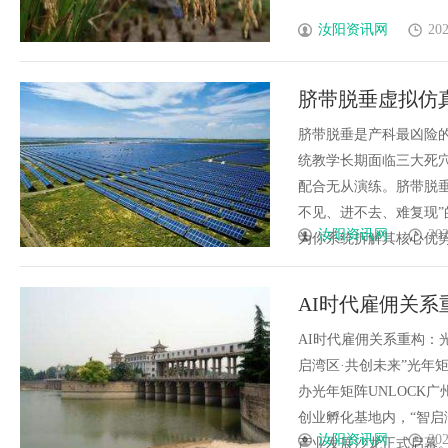
汝阳资讯网
202
脐带脱垂虚拟仿
地全解析
脐带脱垂是产科最凶险的
统教学长期面临三大死
配合无从演练。脐带脱垂虚拟
不见、进不去、难复现
汝阳资讯网
202
为你系统拆解其核心优势。一
AI时代雇佣关
与产业共生新范
AI时代雇佣关系重构：
启湾区·共创未来”光年
办光年矩阵UNLOCK广
创业孵化基地内，“智启湾
汝阳资讯网
202
产业发展沙龙正式启幕。作为