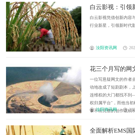
白云影视：引领
白云影视凭借创新内容
行业新星，引领新时代影视
汝阳资讯网
202
花三个月写的网
这才是版权律师
一位写悬疑网文的作者
动地改成了短剧剧本，
连维权的大门都找不到
权归属平台"，而他当初
汝阳资讯网
202
拿不出完整的创作底稿和时
全面解析EMS