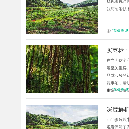
华视影视通
源与前沿技术
汝阳资讯
买商标
在当今这个
展至关重要
品或服务的
意事项，帮
汝阳资讯
形象的塑造商
深度解析
2345影
观看保障了高