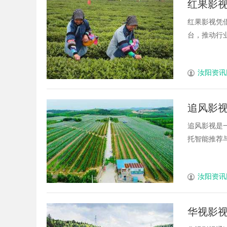
红果影
技巧分享
红果影视凭
台，推动行业
汝阳资讯
追风影
追风影视是
托智能推荐与
汝阳资讯
华视影