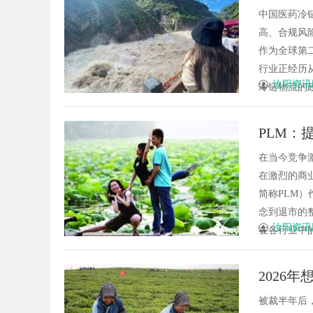
线”
中国医药冷
高、合规风
作为全球第
行业正经历
汝阳资讯
冷链物流的政策
PLM：
在当今竞争
在激烈的商业斗
简称PLM
念到退市的
汝阳资讯
在各行业中的应
2026
了！
被裁半年后