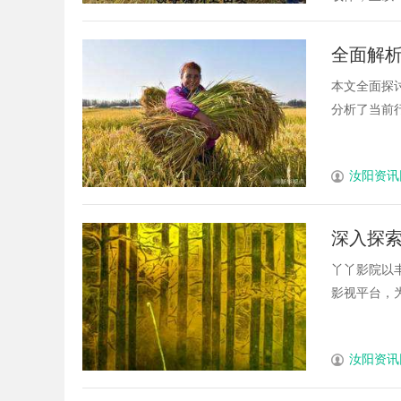
全面解
本文全面探
分析了当前行
汝阳资讯
深入探
丫丫影院以
影视平台，为
汝阳资讯