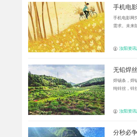
手机电
手机电影网
需求。未来随
汝阳资讯
无铅焊丝
球、63
焊锡条，焊锡
纯锌丝，锌丝
锌丝厂
汝阳资讯
分秒必争