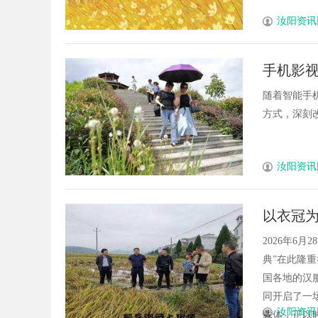
汝阳资讯
手机影
随着智能手
方式，深刻改
汝阳资讯
以衣冠
江横店
2026年6
典”在此隆
国各地的汉
同开启了一
汝阳资讯
载体，正以时