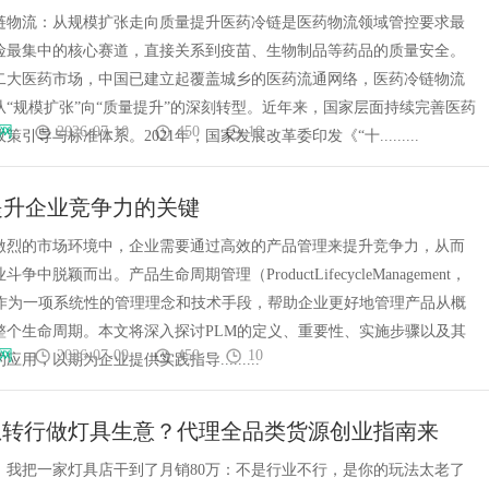
链物流：从规模扩张走向质量提升医药冷链是医药物流领域管控要求最
险最集中的核心赛道，直接关系到疫苗、生物制品等药品的质量安全。
二大医药市场，中国已建立起覆盖城乡的医药流通网络，医药冷链物流
从“规模扩张”向“质量提升”的深刻转型。近年来，国家层面持续完善医药
网
2026-07-10
450
10
引导与标准体系。2021年，国家发展改革委印发《“十.........
提升企业竞争力的关键
激烈的市场环境中，企业需要通过高效的产品管理来提升竞争力，从而
争中脱颖而出。产品生命周期管理（ProductLifecycleManagement，
）作为一项系统性的管理理念和技术手段，帮助企业更好地管理产品从概
整个生命周期。本文将深入探讨PLM的定义、重要性、实施步骤以及其
网
2026-07-09
450
10
用，以期为企业提供实践指导.........
年想转行做灯具生意？代理全品类货源创业指南来
，我把一家灯具店干到了月销80万：不是行业不行，是你的玩法太老了