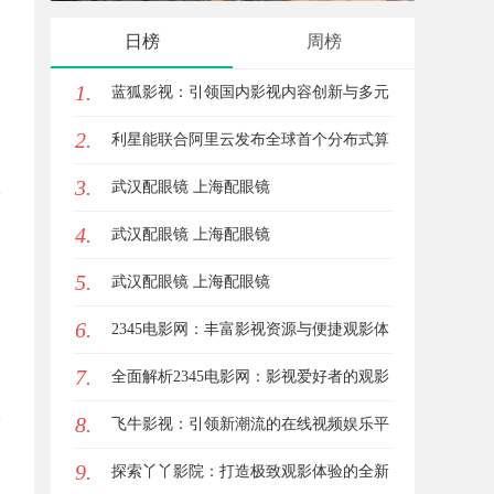
与优势
趋势探
日榜
周榜
1.
蓝狐影视：引领国内影视内容创新与多元
2.
化发展的先锋力量
利星能联合阿里云发布全球首个分布式算
3.
电协同解决方案
武汉配眼镜 上海配眼镜
4.
武汉配眼镜 上海配眼镜
5.
武汉配眼镜 上海配眼镜
6.
2345电影网：丰富影视资源与便捷观影体
7.
验的最佳选择
全面解析2345电影网：影视爱好者的观影
8.
首选平台详解
飞牛影视：引领新潮流的在线视频娱乐平
9.
台全面解析
探索丫丫影院：打造极致观影体验的全新