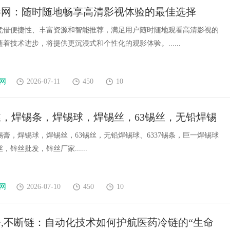
影网：随时随地畅享高清影视体验的最佳选择
凭借便捷性、丰富资源和智能推荐，满足用户随时随地观看高清影视的
着技术进步，将提供更沉浸式和个性化的观影体验。......
网
2026-07-11
450
10
，焊锡条，焊锡球，焊锡丝，63锡丝，无铅焊锡
37锡条，巨一焊锡球，纯锌丝，锌丝，锌丝批发，
膏，焊锡球，焊锡丝，63锡丝，无铅焊锡球、6337锡条，巨一焊锡球
，锌丝批发，锌丝厂家......
家
网
2026-07-10
450
10
,不断链：自动化技术如何护航医药冷链的“生命