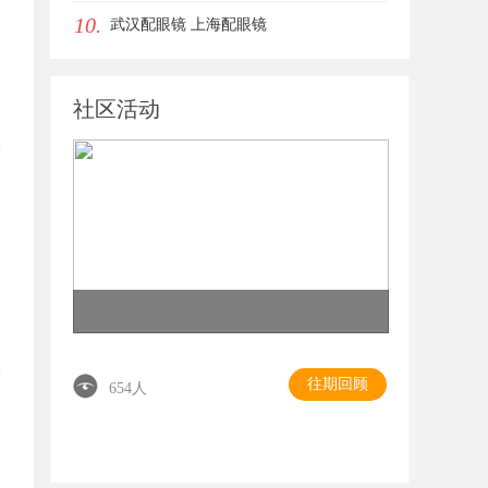
10.
影视平台
武汉配眼镜 上海配眼镜
社区活动
往期回顾
654人