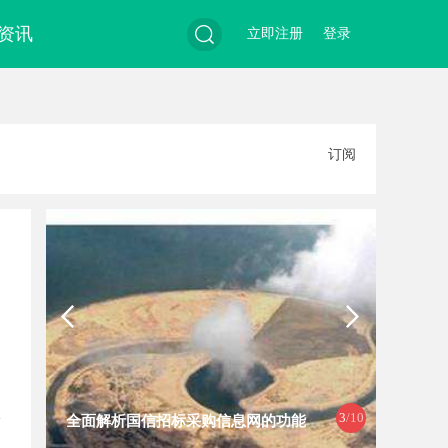
资讯
立即注册
登录
搜
订阅
索
3
/10
全面解析国信招标采购信息网的功能
现代工