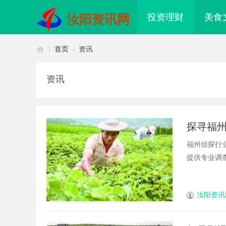
投资理财
美食
汝阳资讯网
首页
资讯
资讯
首
›
›
探寻福
福州侦探行
提供专业调查
页
汝阳资讯
何轻松实现免费看电影的多种途径
武汉配眼镜 上海配眼