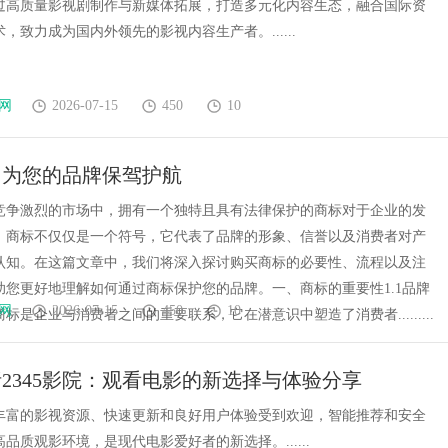
过高质量影视剧制作与新媒体拓展，打造多元化内容生态，融合国际资
，致力成为国内外领先的影视内容生产者。......
网
2026-07-15
450
10
：为您的品牌保驾护航
竞争激烈的市场中，拥有一个独特且具有法律保护的商标对于企业的发
。商标不仅仅是一个符号，它代表了品牌的形象、信誉以及消费者对产
认知。在这篇文章中，我们将深入探讨购买商标的必要性、流程以及注
助您更好地理解如何通过商标保护您的品牌。一、商标的重要性1.1品牌
网
2026-07-15
450
10
标是企业与消费者之间的重要联系，它在潜意识中塑造了消费者.........
2345影院：观看电影的新选择与体验分享
院以丰富的影视资源、快速更新和良好用户体验受到欢迎，智能推荐和安全
品质观影环境，是现代电影爱好者的新选择。......