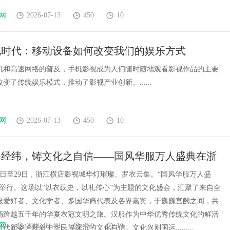
网
2026-07-13
450
10
视时代：移动设备如何改变我们的娱乐方式
机和高速网络的普及，手机影视成为人们随时随地观看影视作品的主要
变了传统娱乐模式，推动了影视产业创新。......
网
2026-07-13
450
10
为经纬，铸文化之自信——国风华服万人盛典在浙
举行！
月28日至29日，浙江横店影视城华灯璀璨、罗衣云集。“国风华服万人盛
重举行。这场以“以衣载史，以礼传心”为主题的文化盛会，汇聚了来自全
服爱好者、文化学者、多国华裔代表及各界嘉宾，于巍巍宫阙之间，共
场跨越五千年的华夏衣冠文明之旅。汉服作为中华优秀传统文化的鲜活
网
2026-07-03
450
10
代新姿诠释着中华民族深沉的文化自信。文化兴则国运.........