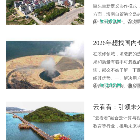
巨头重新定义协作模式
方面，海南自贸港全岛
汝阳资讯网
202
的“压力测试区”。在这两大
2026年想找国
在装修领域，填缝胶的
果和质量有着不可忽视的
恼，那么不妨了解一下
绍其优势。一、解决用
汝阳资讯网
202
会遇到硬胶开裂、脱胶黑缝
云看看：引领未
“云看看”融合云计算与
教育等行业，推动未来视觉