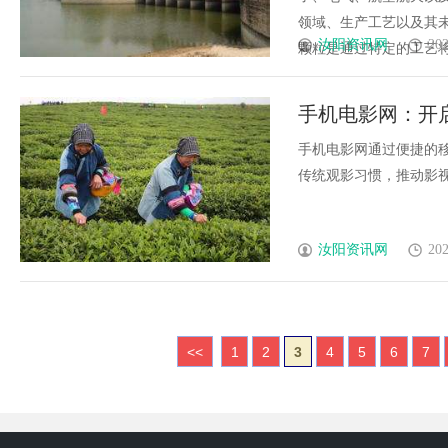
领域、生产工艺以及其
汝阳资讯网
202
颗粒是通过特定的工艺将陶
手机电影网：开
手机电影网通过便捷的
传统观影习惯，推动影视产
汝阳资讯网
202
<<
1
2
3
4
5
6
7