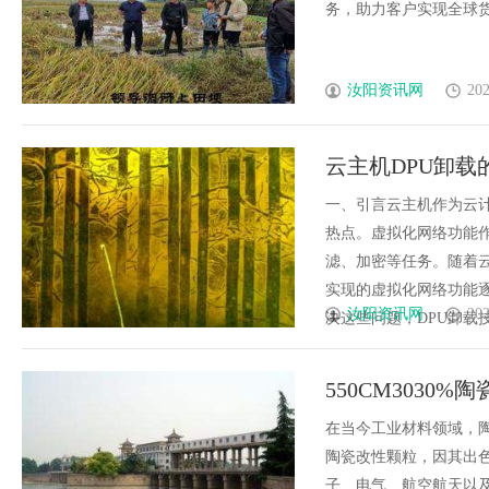
务，助力客户实现全球货物
汝阳资讯网
202
云主机DPU卸
一、引言云主机作为云
热点。虚拟化网络功能
滤、加密等任务。随着
实现的虚拟化网络功能
汝阳资讯网
202
决这些问题，DPU卸载技术
550CM303
在当今工业材料领域，陶
陶瓷改性颗粒，因其出
子、电气、航空航天以