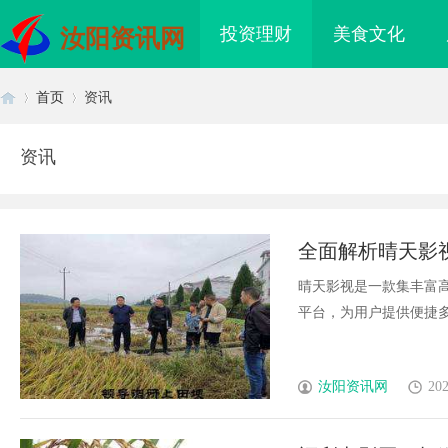
投资理财
美食文化
汝阳资讯网
首页
资讯
资讯
首
›
›
全面解析晴天影
晴天影视是一款集丰富
平台，为用户提供便捷多终
页
汝阳资讯网
202
海配眼镜
厦门私家侦探：揭秘现代城市的