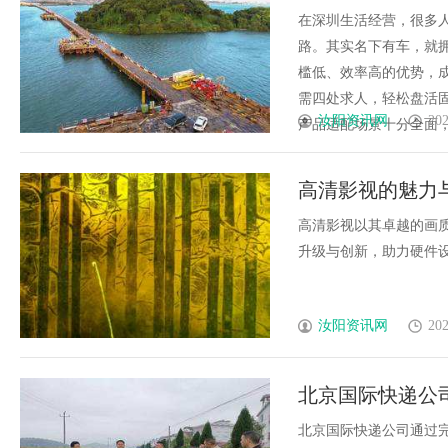
在深圳生活经营，很多
路。其实名下有车，就
槛低、效率高的优势，
需四处求人，轻松盘活固定
汝阳资讯网
202
产品适配场景十分全面，无
高清影视的魅力
高清影视以其卓越的画
升级与创新，助力硬件设备
汝阳资讯网
202
北京国际快递公
北京国际快递公司通过