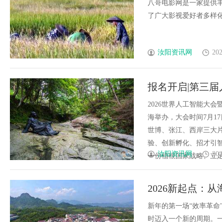
八哥电影网是一家提供
了广大影视爱好者多样化的
汝阳资讯网
202
报名开启|第三届
2026世界人工智能大会
海举办，大会时间7月1
世博、张江、西岸三大
验、创新孵化、招才引
汝阳资讯网
202
一份植根国家战略、立足城市
2026新起点：
的“效率革命”
新年的第一场“效率革命
时迈入一个新的周期。