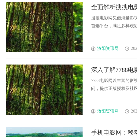
全面解析搜搜电
搜搜电影网凭借海量影
首选平台，满足多样观影需
汝阳资讯网
202
深入了解7788
合
7788电影网以丰富的
问，提供正版授权及社区互
汝阳资讯网
202
手机电影网：移