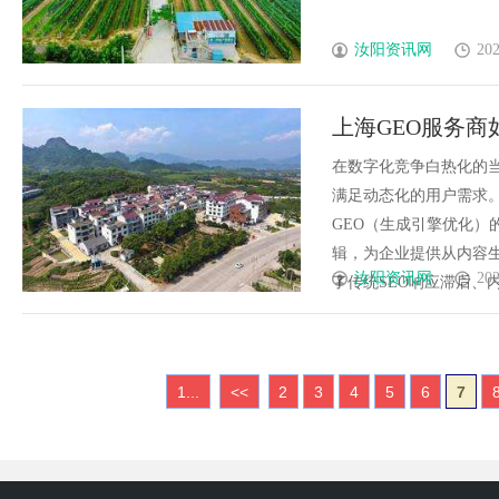
汝阳资讯网
202
上海GEO服务
在数字化竞争白热化的当
满足动态化的用户需求
GEO（生成引擎优化）
辑，为企业提供从内容
汝阳资讯网
202
了传统SEO响应滞后、内容
1...
<<
2
3
4
5
6
7