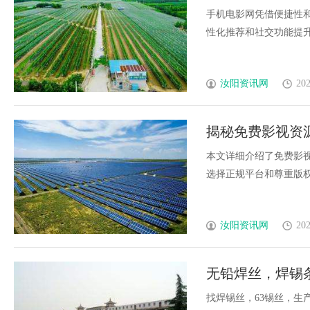
手机电影网凭借便捷性
性化推荐和社交功能提升用
汝阳资讯网
202
揭秘免费影视资
本文详细介绍了免费影
选择正规平台和尊重版权的
汝阳资讯网
202
无铅焊丝，焊锡
球、6337锡条
找焊锡丝，63锡丝，生