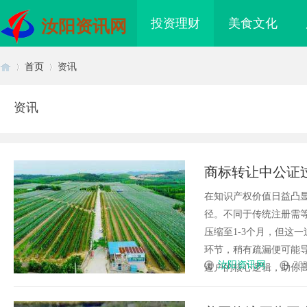
投资理财
美食文化
汝阳资讯网
首页
资讯
资讯
首
›
›
商标转让中公证
在知识产权价值日益凸
径。不同于传统注册需等
压缩至1-3个月，但这
环节，稍有疏漏便可能
页
汝阳资讯网
202
过户的核心逻辑，助你高效
免费看电影的多种途径
武汉配眼镜 上海配眼镜