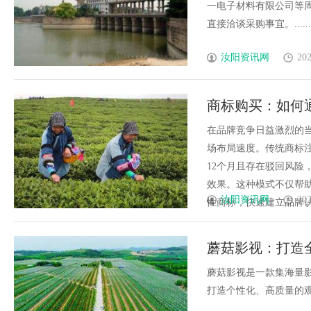
一电子材料有限公司等周
直接洽谈采购事宜。......
汝阳资讯网
202
商标购买：如何
险规避？
在品牌竞争日益激烈的
场布局速度。传统商标注
12个月且存在驳回风险
效果。这种模式不仅帮
汝阳资讯网
202
性商标，快速建立品牌认知
蘑菇影视：打造
蘑菇影视是一款集海量
打造个性化、高质量的观影