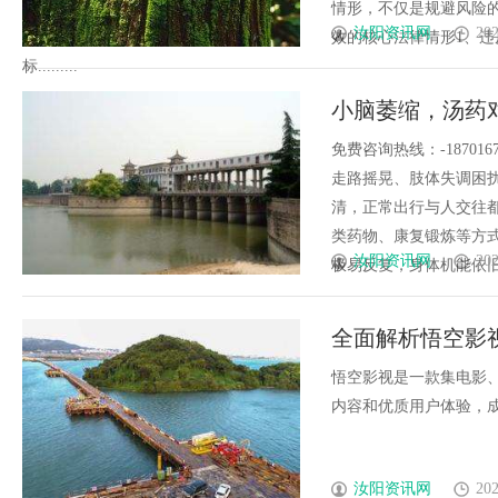
情形，不仅是规避风险
汝阳资讯网
202
效的核心法律情形1、
标.........
小脑萎缩，汤药
恢复身体协调
免费咨询热线：-1870
走路摇晃、肢体失调困
清，正常出行与人交往
类药物、康复锻炼等方
汝阳资讯网
202
极易反复，身体机能依旧逐
全面解析悟空影
悟空影视是一款集电影
内容和优质用户体验，成为
汝阳资讯网
202