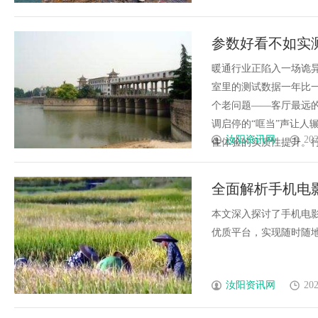
参数好看不如实
考，只有它没掉
暖通行业正陷入一场诡异
室里的测试数据一年比
个老问题——客厅最远
调启停的“哐当”声让人
汝阳资讯网
202
住体验的实质性提升。行业
全面解析手机电
时代
本文深入探讨了手机电
优质平台，实现随时随地畅享
汝阳资讯网
202