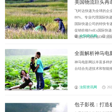
美国物流巨头再牵
递_上飞时达快
飞时达快递为全球的企
80%。专业代理国际快递
国际快递公司的特快专递
促销价格FedEx国际快
汝阳资讯网
202
司进口中国价格DHL国际快递
全面解析神马电
神马电影网以丰富多样
台结合先进技术和智能推荐
汝阳资讯网
202
包子影视：打造