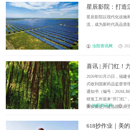
星辰影院：打造
星辰影院以现代化设施
流，成为新时代高品质影院的
汝阳资讯网
202
喜讯 | 开门红
批件
2026年02月25日，
式收到国家药品监督管
通知书（编号：2026L
研发工作迎来“开门红”
汝阳资讯网
202
芬胶囊是力捷迅团队自主开发
618抄作业｜美