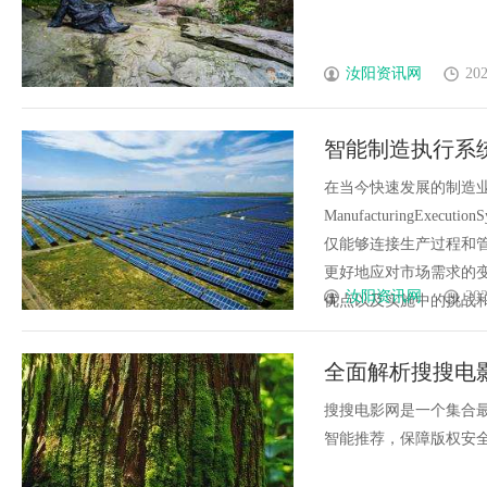
汝阳资讯网
202
智能制造执行系统
在当今快速发展的制造业
ManufacturingEx
仅能够连接生产过程和
更好地应对市场需求的
汝阳资讯网
202
优点以及实施中的挑战和解决
全面解析搜搜电
搜搜电影网是一个集合
智能推荐，保障版权安全，