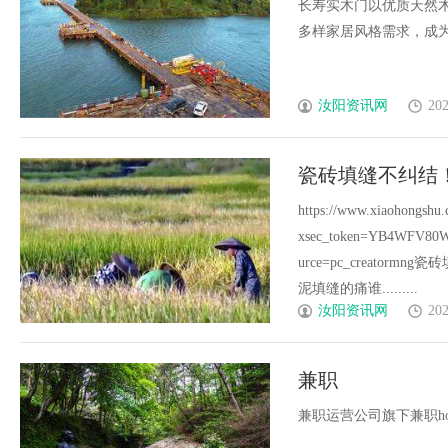
长寿实木门以优质天然
多样家居风格需求，成为高
汝阳资讯网
202
瓷砖填缝不纠结
https://www.xiaohongshu
xsec_token=YB4WFV80
urce=pc_creat
泥填缝的痛谁.........
汝阳资讯网
202
兼职
兼职运营公司旗下兼职homenewsco