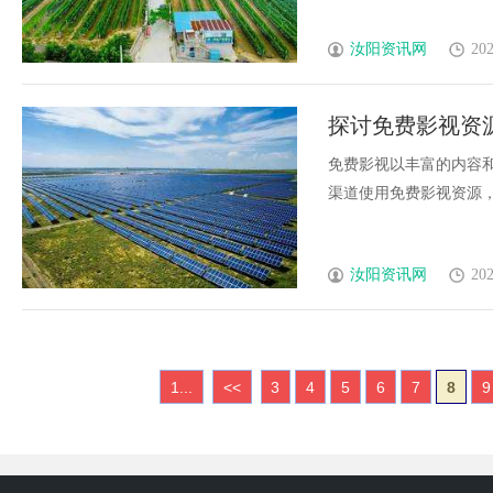
汝阳资讯网
202
探讨免费影视资
免费影视以丰富的内容
渠道使用免费影视资源，既
汝阳资讯网
202
1...
<<
3
4
5
6
7
8
9