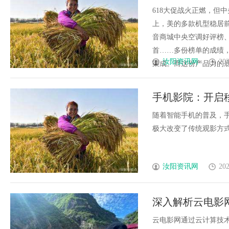
的美享家双重除
618大促战火正燃，但
上，美的多款机型稳居
音商城中央空调好评榜
首……多份榜单的成绩
汝阳资讯网
202
渠成。而这份产品力的底气
手机影院：开启
随着智能手机的普及，
极大改变了传统观影方式，
汝阳资讯网
202
深入解析云电影
云电影网通过云计算技