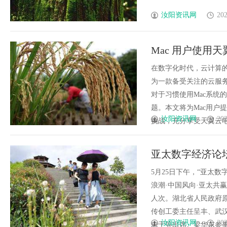
汝阳资讯网
202
Mac 用户使用
在数字化时代，云计算
为一款备受关注的云服
对于习惯使用Mac系统
题。本文将为Mac用户
汝阳资讯网
202
挑战，充分享受天翼云电脑带
亚太数字经济论
5月25日下午，“亚太
浪潮·中国风向·亚太共赢
人次。湖北省人民政府
传创工委主任呈丰、武
汝阳资讯网
202
忠于等出席。梁华东参事在致