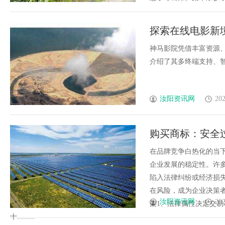
探索在线电影新
神马影院凭借丰富资源
介绍了其多终端支持、智能
汝阳资讯网
202
购买商标：安全
在品牌竞争白热化的当
企业发展的稳定性。许
陷入法律纠纷或经济损
在风险，成为企业决策
汝阳资讯网
202
架1、法律属性决定交
十.........