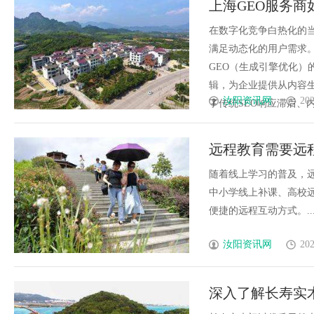
上海GEO服务
靠谱
在数字化竞争白热化的当
满足动态化的用户需求
GEO（生成引擎优化）
辑，为企业提供从内容
汝阳资讯网
202
了传统SEO响应滞后、内容
远程教育需要远
随着线上学习的普及，
中小学线上补课、高校
便捷的远程互动方式。....
汝阳资讯网
202
深入了解长寿实