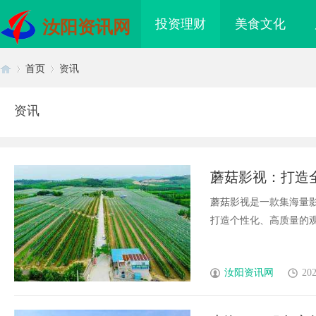
投资理财
美食文化
汝阳资讯网
首页
资讯
资讯
首
›
›
蘑菇影视：打造
蘑菇影视是一款集海量
打造个性化、高质量的观影
页
汝阳资讯网
202
：为您的权益保驾护航
临沂成人高考哪家机构函授站教