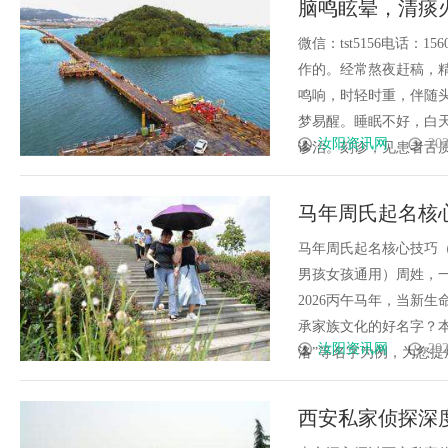
脑鸣眩晕，清痰
爽，请思量
微信：tst5156电话：
作的。经常熬夜赶稿，
鸣响，时轻时重，伴随
梦易醒。睡眠不好，白
汝阳资讯网
202
诊治。刻诊，见患者舌质暗红
马年周氏起名核
茉、周书妙、周
马年周氏起名核心技巧
男孩女孩通用）周姓，
2026丙午马年，当新
承家族文化的好名字？
汝阳资讯网
202
洛”等名字为例，为您提炼
西安私家侦探深