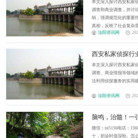
变与挑战
本文深入探讨西安私家
调查和商业调查，并讨
响，强调规范化的重要
真相，反映了社会复杂需求。
汝阳资讯网
202
西安私家侦探行
角色探究
本文深入探讨西安私家
调查、商业情报等领域
法利用侦探服务的实用建议与
汝阳资讯网
202
脑鸣，治髓！一
尝
微信：tst5156电话：
十，初诊时值深秋。怎