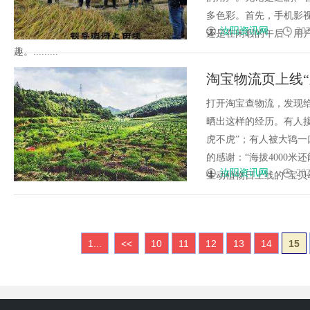
多色彩。首先，手机影
汝阳资讯网
202
还是在闲暇的午后，用
趣。.........
淘宝物流页上线“
宝贝“送货”
打开淘宝查物流，发现
晒出这样的经历。有人
虎不虎”；有人被大鸨一
的感谢：“海拔4000
汝阳资讯网
202
生动植物日上线的“宝贝动物派
1...
<<
10
11
12
13
14
15