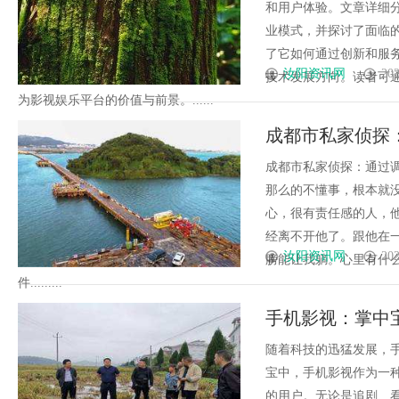
和用户体验。文章详细
业模式，并探讨了面临
了它如何通过创新和服
汝阳资讯网
202
技术发展方向。读者可
为影视娱乐平台的价值与前景。......
成都市私家侦探
成都市私家侦探：通过
那么的不懂事，根本就
心，很有责任感的人，
经离不开他了。跟他在
汝阳资讯网
202
膀能让我躺。心里有什
件.........
手机影视：掌中
随着科技的迅猛发展，
宝中，手机影视作为一
的用户。无论是追剧、