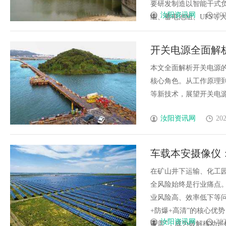
要研发制造以智能干式
汝阳资讯网
202
组、蓄电池组、UPS等大功
开关电源全面解
景
本文全面解析开关电源
核心角色。从工作原理
等新技术，展望开关电源在
汝阳资讯网
202
车载本安摄像仪
在矿山井下运输、化工
全风险始终是行业痛点
业风险高、效率低下等问题，
+防爆+高清”的核心优
汝阳资讯网
202
覆盖”，成为破解移动巡检盲