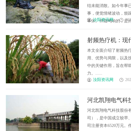
结未能消散。如今年事
事，便觉情绪波动，烦
汝阳资讯网
202
不休。伴随鸣响的，是持续的
射频热疗机：现
本文全面介绍了射频热
用、优势与局限，以及
中的关键作用，旨在帮
力。......
汝阳资讯网
202
河北凯翔电气科
河北凯翔电气科技股份有
司），是中国成立较早
司注册资本6520万元