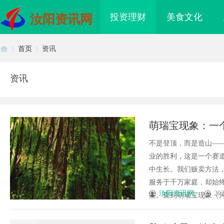
投资理财
美食文化
汝阳资讯网
首页
资讯
资讯
首
›
›
萌瑞宝现象：一
不是登顶，而是造山—
业的胜利，这是一个赛
中生长。我们贩卖方法
服务于千万家庭，却始终
页
汝阳资讯网
202
案。直到萌瑞宝现象（河南
海配眼镜
购买商标：企业品牌布局的关键