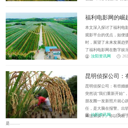
福利电影网的崛
本文深入探讨了福利电
观影平台的优点，如便
时，展望了未来发展趋
了福利电影网在数字娱乐中
汝阳资讯网
202
昆明侦探公司：
昆明侦探公司：有些婚
突然说“我们重新开始”
朋友圈一发新照片就心
任，是大脑在报警。出
汝阳资讯网
202
再连累孩子。你以为断
是.........