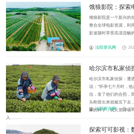
饿狼影院：探索
限升华
饿狼影院是一个新兴的在
整合全球电影资源，利
影迷随时享受高清流畅的观
汝阳资讯网
202
哈尔滨市私家侦
哈尔滨市私家侦探：遭
说：“怀孕七个月时，
信，发了他们的合照，
头刚冒出来就被压下去
汝阳资讯网
202
家的样子，我又觉得喘
入.........
探索可可影视：