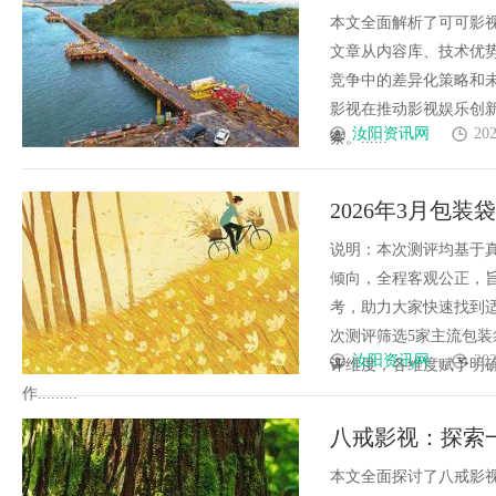
来展望
本文全面解析了可可影
文章从内容库、技术优
竞争中的差异化策略和
影视在推动影视娱乐创
汝阳资讯网
202
察。......
2026年3月包
对比，精准选型
说明：本次测评均基于
倾向，全程客观公正，
考，助力大家快速找到
次测评筛选5家主流包装
汝阳资讯网
202
评维度，各维度赋予明
作.........
八戒影视：探索
未来
本文全面探讨了八戒影