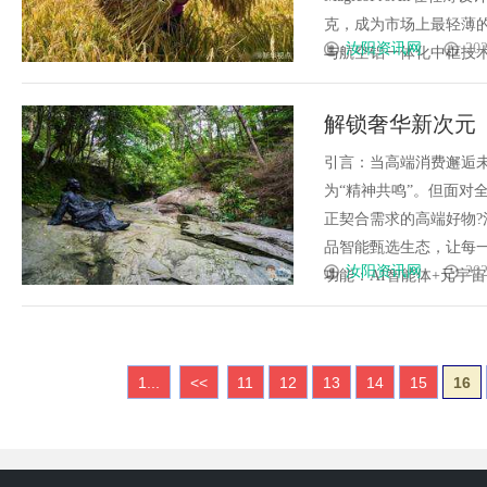
克，成为市场上最轻薄
汝阳资讯网
202
与航空铝一体化中框技术，在
解锁奢华新次元 
费搜索体验
引言：当高端消费邂逅未
为“精神共鸣”。但面对
正契合需求的高端好物?
品智能甄选生态，让每
汝阳资讯网
202
功能：AI智能体+元宇宙，
1...
<<
11
12
13
14
15
16