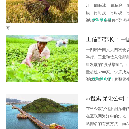
江、周海冰、周海浪、
族：肖时庆、肖时祝、
汝阳资讯网
202
仨那个“学童抽屉”，已
蒋.........
工信部部长：中
十四届全国人大四次会议
举行。工业和信息化部部
量发展的“强劲增量”。2
量超过6200家。李乐
汝阳资讯网
202
全球居首；AI工具赋能生产，
ai搜索优化公司
在当今数字化浪潮席卷
在互联网海洋中的灯塔
站排名的有效方法，而A