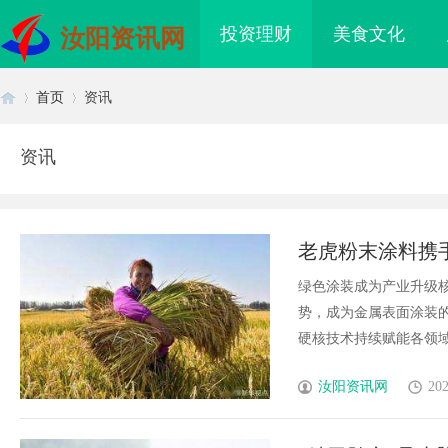
投资理财
美食文化
汝阳资讯网
首页
资讯
资讯
首
›
›
老虎粉末涂料携
美学
绿色涂装成为产业升级
势，成为金属表面涂装
硬核技术持续赋能各领域升
页
汝阳资讯网
202
盘星载存储方案选购指
武汉配眼镜 上海配眼镜