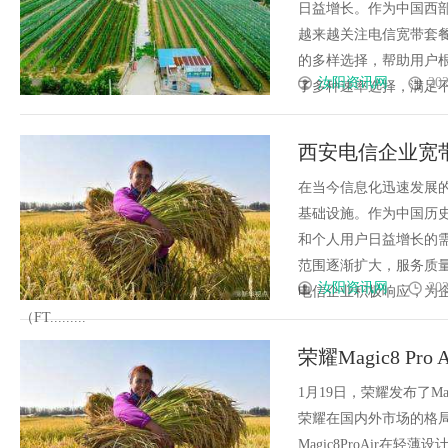
日益增长。作为中国西
越来越关注电信宽带套
的多样选择，帮助用户
汝阳资讯网
202
了多种速率选择，满足不同用
西安电信企业宽
在当今信息化迅速发展
基础设施。作为中国历
和个人用户日益增长的
范围逐渐扩大，服务质
汝阳资讯网
202
电信企业积极响应，为
（FT.........
荣耀Magic8 P
1月19日，荣耀发布了M
荣耀在国内外市场的格
Magic8ProAir在