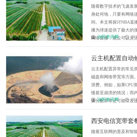
随着数字技术的飞速发
身处何地，只要有网络
间。本文将探讨NBA直
播为球迷提供了极大的
汝阳资讯网
202
网络直播，观众可以灵活选
云主机配置自动
云主机配置异常的常见类
磁盘和网络带宽等方面
浪费。例如，如果CPU
慢甚至崩溃的情况；而
汝阳资讯网
202
源分配异常还可能引发连锁
西安电信宽带套
随着互联网的普及和智