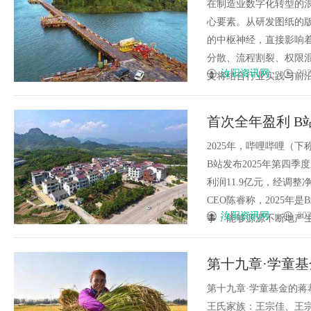
在制造业数字化转型的
心要素。从研发图纸的
的中枢神经，直接影响
分散、流程割裂、权限
汝阳资讯网
202
文将结合行业实践与前沿技
首次全年盈利 B
2025年，哔哩哔哩（
B站发布2025年第四季
利润11.9亿元，经调整
CEO陈睿称，2025
汝阳资讯网
202
事：能够源源不断地产生优质内
第十九章·学童
王宗佳【民国小说
第十九章·学童基金的
王氏家族：王宗佳、王