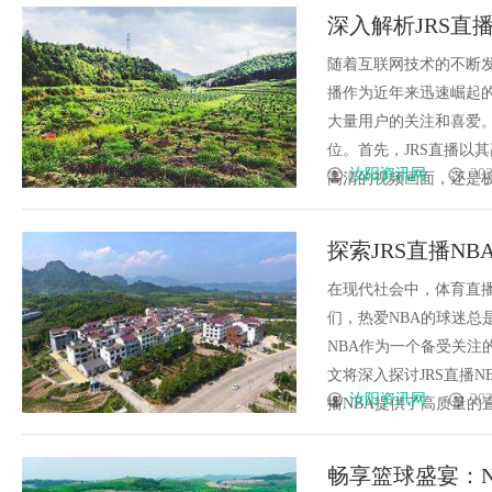
深入解析JRS直
随着互联网技术的不断发
播作为近年来迅速崛起
大量用户的关注和喜爱。
位。首先，JRS直播以
汝阳资讯网
202
高清的视频画面，还是极低
探索JRS直播N
在现代社会中，体育直
们，热爱NBA的球迷总
NBA作为一个备受关
文将深入探讨JRS直播
汝阳资讯网
202
播NBA提供了高质量的直播
畅享篮球盛宴：