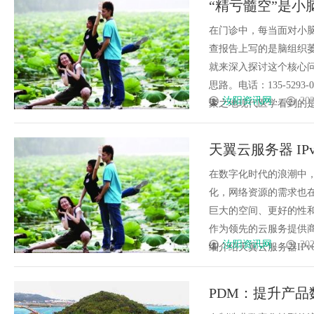
“精亏髓空”是小
在门诊中，每当面对小
查报告上写的是脑组织萎
就来深入探讨这个核心问
思路。电话：135-5293
汝阳资讯网
202
聚之地现代医学看到的是小脑结
天翼云服务器 IP
在数字化时代的浪潮中
化，网络资源的需求也在不
巨大的空间、更好的性
作为领先的云服务提供商
汝阳资讯网
202
细介绍天翼云服务器IPv6双
PDM：提升产