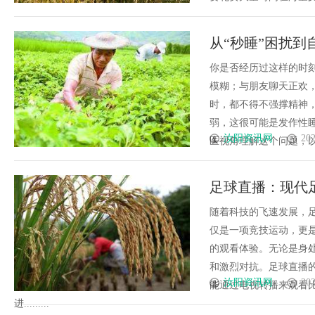
从“秒睡”困扰
你是否经历过这样的时
模糊；与朋友聊天正欢，
时，都不得不强撑精神，
弱，这很可能是发作性
汝阳资讯网
202
医视角理解这个问题，以及李
足球直播：现代
随着科技的飞速发展，
仅是一项竞技运动，更
的观看体验。无论是身
和激烈对抗。足球直播
汝阳资讯网
202
能通过电视转播来观看
进.........