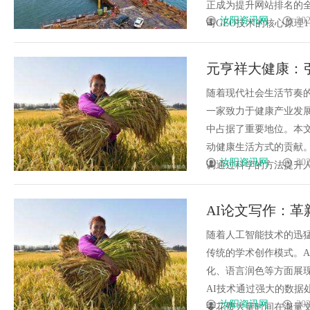
正成为提升网站排名的
汝阳资讯网
202
司GEO技术的核心原理1、
元亨祥大健康：
随着现代社会生活节奏
一家致力于健康产业发
中占据了重要地位。本
动健康生活方式的贡献。
汝阳资讯网
202
调通过科学的方法提升人们
AI论文写作：
随着人工智能技术的迅
传统的学术创作模式。
化、语言润色等方面展
AI技术通过强大的数
汝阳资讯网
202
要花费大量时间在海量文献