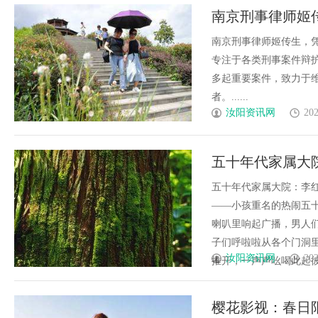
南京刑事律师姬
南京刑事律师姬传生，
专注于各类刑事案件辩
多起重要案件，致力于
者。......
汝阳资讯网
202
五十年代家属大
肖时庆、李淑芬
五十年代家属大院：李
——小孩重名的热闹五
喇叭里响起广播，男人
子们呼啦啦从各个门洞
汝阳资讯网
202
推开，一声声吆喝此起彼伏—
樱花影视：春日