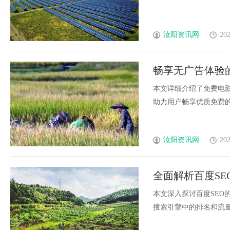
汝阳资讯网
202
畅享无广告体验
本文详细介绍了免费电
助力用户畅享优质免费的影视
汝阳资讯网
202
全面解析百度S
著
本文深入探讨百度SEO
搜索引擎中的排名和流量，