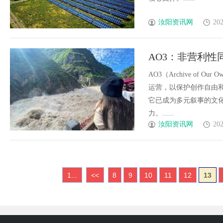
汝阳资讯网
202
AO3：非营利
AO3（Archive o
运营，以保护创作自由
它已成为多元叙事的文化
力。......
汝阳资讯网
202
1...
<<
8
9
10
11
12
13