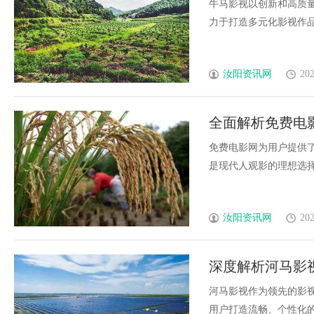
牛马影视以创新和高质
力于打造多元化影视作品并
汝阳资讯网
202
全面解析免费电
源
免费电影网为用户提供
是现代人观影的理想选择，
汝阳资讯网
202
深度解析河马影
河马影视作为领先的影
用户打造流畅、个性化的观