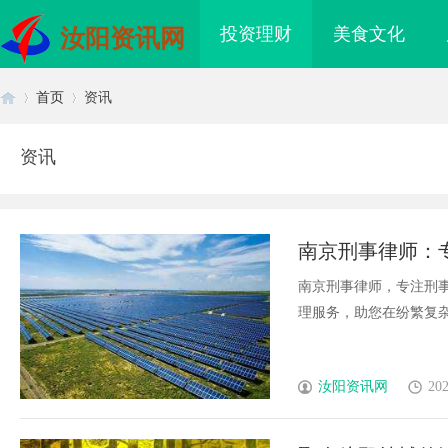
投资理财
美食文化
汝阳资讯网
首页
资讯
资讯
首
›
›
南京刑事律师：
南京刑事律师，专注刑
理服务，助您在纷繁复杂的
页
汝阳资讯网
202
免费看电影的多种途径
武汉配眼镜 上海配眼镜