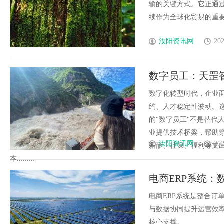
输的关键方式。它正通
续作为全球化贸易的重要物流
汝阳资讯网
202
数字员工：天罡
数字化转型时代，企业
约、人才稳定性波动。
的"数字员工"不是替代
业提供技术桥梁，帮助
汝阳资讯网
202
薪酬、社保、福利等支
本.........
电商ERP系统
电商ERP系统是整合订
与数据协同提升运营效
核心支撑。......