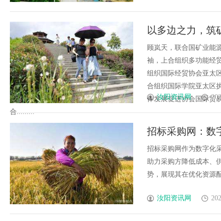
以多边之力，筑
太区域主任、福
顾岚天，联合国矿业能
袖，上合组织多功能经
组织国际经贸协会亚太
合组织国际学院亚太区
汝阳资讯网
202
作发展促进协会国际贸
合.........
招标采购网：数
招标采购网作为数字化
助力采购方降低成本、
势，展现其在优化资源配置
汝阳资讯网
202