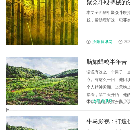
聚众斗殴持械的
本文全面解析聚众斗殴
践，帮助理解这一犯罪类型
汝阳资讯网
202
脑如蝉鸣半年苦
透了
话说有这么一个男子，当
点。有这么一回，他因
个人精神紧绷。当天晚
接着，第二天开始，他
汝阳资讯网
202
子从此踏上求医之路。
日.........
牛马影视：打造